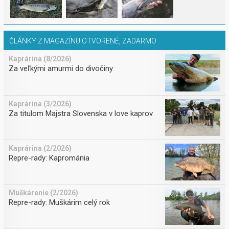
ČLÁNKY Z MAGAZÍNU OTVORENÉ, ZADARMO
Kaprárina (8/2026)
Za veľkými amurmi do divočiny
Kaprárina (3/2026)
Za titulom Majstra Slovenska v love kaprov
Kaprárina (2/2026)
Repre-rady: Kaprománia
Muškárenie (2/2026)
Repre-rady: Muškárim celý rok