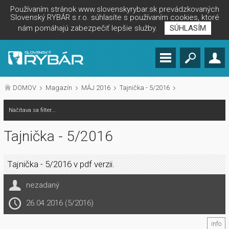
Používaním stránok www.slovenskyrybar.sk prevádzkovaných
Slovenský RYBÁR s.r.o. súhlasíte s používaním cookies, ktoré
nám pomáhajú zabezpečiť lepšie služby.
SÚHLASÍM
DOMOV
Magazín
MÁJ 2016
Tajnička - 5/2016
Načítava sa filter...
Tajnička - 5/2016
Tajnička - 5/2016 v pdf verzii.
nezadaný
26.04.2016 (5/2016)
info