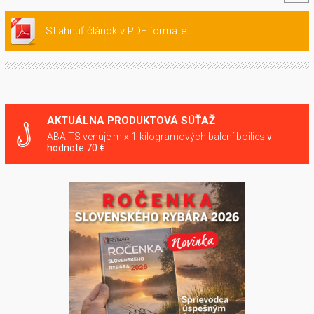
Stiahnuť článok v PDF formáte.
AKTUÁLNA PRODUKTOVÁ SÚŤAŽ
ABAITS venuje mix 1-kilogramových balení boilies
v
hodnote 70 €.