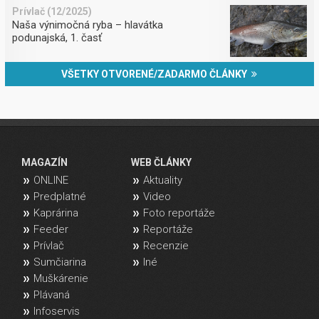
Prívlač (12/2025)
Naša výnimočná ryba – hlavátka
podunajská, 1. časť
VŠETKY OTVORENÉ/ZADARMO ČLÁNKY
MAGAZÍN
WEB ČLÁNKY
ONLINE
Aktuality
Predplatné
Video
Kaprárina
Foto reportáže
Feeder
Reportáže
Prívlač
Recenzie
Sumčiarina
Iné
Muškárenie
Plávaná
Infoservis