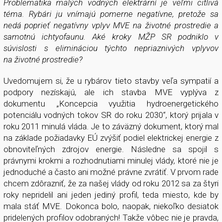
Problematika malých vodných elektrární je veľmi citlivá
téma. Rybári ju vnímajú pomerne negatívne, pretože sa
nedá poprieť negatívny vplyv MVE na životné prostredie a
samotnú ichtyofaunu. Aké kroky MŽP SR podniklo v
súvislosti s elimináciou týchto nepriaznivých vplyvov
na životné prostredie?
Uvedomujem si, že u rybárov tieto stavby veľa sympatií a
podpory nezískajú, ale ich stavba MVE vyplýva z
dokumentu „Koncepcia využitia hydroenergetického
potenciálu vodných tokov SR do roku 2030“, ktorý prijala v
roku 2011 minulá vláda. Je to záväzný dokument, ktorý mal
na základe požiadavky EÚ zvýšiť podiel elektrickej energie z
obnoviteľných zdrojov energie. Následne sa spojil s
právnymi krokmi a rozhodnutiami minulej vlády, ktoré nie je
jednoduché a často ani možné právne zvrátiť. V prvom rade
chcem zdôrazniť, že za našej vlády od roku 2012 sa za štyri
roky nepridelil ani jeden jediný profil, teda miesto, kde by
mala stáť MVE. Dokonca bolo, naopak, niekoľko desiatok
pridelených profilov odobraných! Takže vôbec nie je pravda,