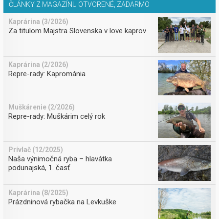
ČLÁNKY Z MAGAZÍNU OTVORENÉ, ZADARMO
Kaprárina (3/2026)
Za titulom Majstra Slovenska v love kaprov
Kaprárina (2/2026)
Repre-rady: Kaprománia
Muškárenie (2/2026)
Repre-rady: Muškárim celý rok
Prívlač (12/2025)
Naša výnimočná ryba – hlavátka
podunajská, 1. časť
Kaprárina (8/2025)
Prázdninová rybačka na Levkuške