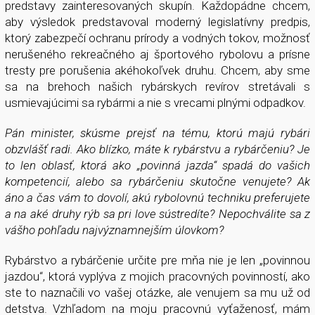
predstavy zainteresovaných skupín. Každopádne chcem,
aby výsledok predstavoval moderný legislatívny predpis,
ktorý zabezpečí ochranu prírody a vodných tokov, možnosť
nerušeného rekreačného aj športového rybolovu a prísne
tresty pre porušenia akéhokoľvek druhu. Chcem, aby sme
sa na brehoch našich rybárskych revírov stretávali s
usmievajúcimi sa rybármi a nie s vrecami plnými odpadkov.
Pán minister, skúsme prejsť na tému, ktorú majú rybári
obzvlášť radi. Ako blízko, máte k rybárstvu a rybárčeniu? Je
to len oblasť, ktorá ako „povinná jazda“ spadá do vašich
kompetencií, alebo sa rybárčeniu skutočne venujete? Ak
áno a čas vám to dovolí, akú rybolovnú techniku preferujete
a na aké druhy rýb sa pri love sústredíte? Nepochválite sa z
vášho pohľadu najvýznamnejším úlovkom?
Rybárstvo a rybárčenie určite pre mňa nie je len „povinnou
jazdou“, ktorá vyplýva z mojich pracovných povinností, ako
ste to naznačili vo vašej otázke, ale venujem sa mu už od
detstva. Vzhľadom na moju pracovnú vyťaženosť, mám