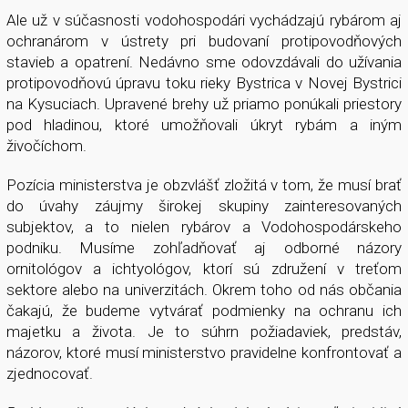
Ale už v súčasnosti vodohospodári vychádzajú rybárom aj
ochranárom v ústrety pri budovaní protipovodňových
stavieb a opatrení. Nedávno sme odovzdávali do užívania
protipovodňovú úpravu toku rieky Bystrica v Novej Bystrici
na Kysuciach. Upravené brehy už priamo ponúkali priestory
pod hladinou, ktoré umožňovali úkryt rybám a iným
živočíchom.
Pozícia ministerstva je obzvlášť zložitá v tom, že musí brať
do úvahy záujmy širokej skupiny zainteresovaných
subjektov, a to nielen rybárov a Vodohospodárskeho
podniku. Musíme zohľadňovať aj odborné názory
ornitológov a ichtyológov, ktorí sú združení v treťom
sektore alebo na univerzitách. Okrem toho od nás občania
čakajú, že budeme vytvárať podmienky na ochranu ich
majetku a života. Je to súhrn požiadaviek, predstáv,
názorov, ktoré musí ministerstvo pravidelne konfrontovať a
zjednocovať.