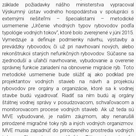
základe požiadavky nášho ministerstva vypracoval
Výskumný ústav vodného hospodárstva v spolupráci s
externými riešiteľmi – špecialistami – metodické
usmernenie „Určenie vhodných typov rybovodov podľa
typológie vodných tokov“, ktoré bolo zverejnené v júni 2015.
Vymedzuje a definuje podmienky návrhu, výstavby a
prevádzky rybovodov, či už pri navrhovaní nových, alebo
rekonštrukcii starých nefunkčných rybovodov. Súčasne sa
zjednoduší a uľahčí navrhovanie, vybudovanie a overenie
správnej funkcie zariadení na obnovenie migrácie rýb. Toto
metodické usmernenie bude slúžiť aj ako podklad pre
projektantov vodných stavieb na návrh a projekciu
rybovodov pre orgány a organizácie, ktoré sa k vodnej
stavbe budú vyjadrovať. Riadiť sa ním budú aj orgány
štátnej vodnej správy v posudzovacom, schvaľovacom a
monitorovacom procese vodných stavieb. Ak už teda sú
MVE vybudované, je naším záujmom, aby nenarušili
prirodzené migračné toky rýb a iných vodných organizmov.
MVE musia zapadnúť do prirodzeného prostredia vodných