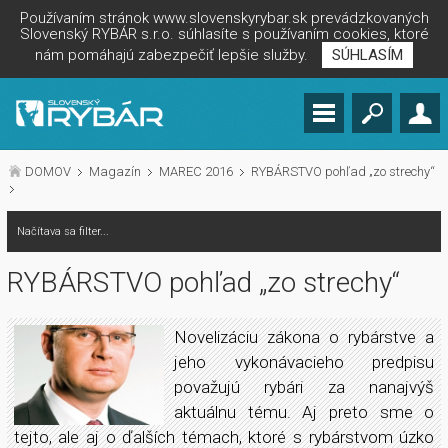
Používaním stránok www.slovenskyrybar.sk prevádzkovaných
Slovenský RYBÁR s.r.o. súhlasíte s používaním cookies, ktoré
nám pomáhajú zabezpečiť lepšie služby.
SÚHLASÍM
DOMOV
Magazín
MAREC 2016
RYBÁRSTVO pohľad „zo strechy“
Načítava sa filter...
RYBÁRSTVO pohľad „zo strechy“
Novelizáciu zákona o rybárstve a
jeho vykonávacieho predpisu
považujú rybári za nanajvýš
aktuálnu tému. Aj preto sme o
tejto, ale aj o ďalších témach, ktoré s rybárstvom úzko