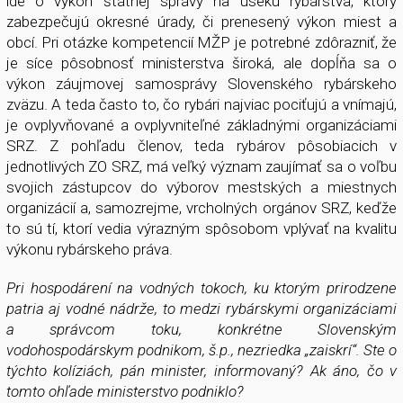
ide o výkon štátnej správy na úseku rybárstva, ktorý
zabezpečujú okresné úrady, či prenesený výkon miest a
obcí. Pri otázke kompetencií MŽP je potrebné zdôrazniť, že
je síce pôsobnosť ministerstva široká, ale dopĺňa sa o
výkon záujmovej samosprávy Slovenského rybárskeho
zväzu. A teda často to, čo rybári najviac pociťujú a vnímajú,
je ovplyvňované a ovplyvniteľné základnými organizáciami
SRZ. Z pohľadu členov, teda rybárov pôsobiacich v
jednotlivých ZO SRZ, má veľký význam zaujímať sa o voľbu
svojich zástupcov do výborov mestských a miestnych
organizácií a, samozrejme, vrcholných orgánov SRZ, keďže
to sú tí, ktorí vedia výrazným spôsobom vplývať na kvalitu
výkonu rybárskeho práva.
Pri hospodárení na vodných tokoch, ku ktorým prirodzene
patria aj vodné nádrže, to medzi rybárskymi organizáciami
a správcom toku, konkrétne Slovenským
vodohospodárskym podnikom, š.p., nezriedka „zaiskrí“. Ste o
týchto kolíziách, pán minister, informovaný? Ak áno, čo v
tomto ohľade ministerstvo podniklo?