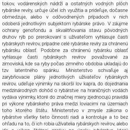
tokov, vodárenských nádrží a ostatných vodných plôch
rybárske revíry, určuje účel ich využitia a prideľuje, dočasne
obmedzuje, alebo v odôvodnených prípadoch v nich
odoberá jednotlivým subjektom rybárske právo. V záujme
ochrany genofondu a skvalitňovania stavu pôvodných
druhov rýb po prerokovaní s užívateľom vyhlasuje časti
rybárskych revírov, prípadne celé rybárske revíry za chránenú
rybársku oblasť. Podobne za chránenú rybársku oblasť
vyhlasuje časti rybárskych revírov považované za
zimoviská, kde sa ryby počas zimného obdobia ukladajú do
tzv. latentného spánku. Ministerstvo schvaľuje aj
zarybňovacie plány jednotlivých užívateľov rybárskych
revírov, udeľuje výnimky na skorší lov kapra, do dojednania
medzinárodných dohôd o rybárstve na hraničných vodách
vydáva výnimky, ktoré do značnej miery zjednocujú pravidlá
pri výkone rybárskeho práva medzi loviacimi na územiach
toho ktorého štátu. Ministerstvo v zmysle zákona o
rybárstve všetky tieto činnosti riadi a kontroluje a to bez
ohľadu na to, či ich robia užívatelia rybárskych revírov, alebo