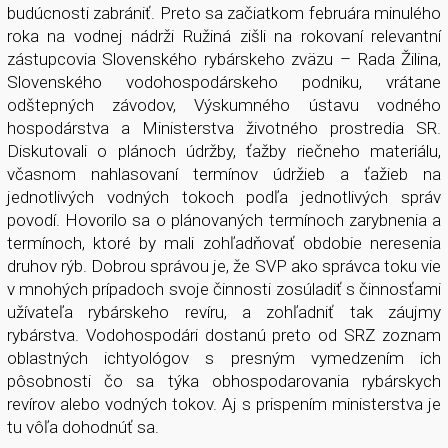
budúcnosti zabrániť. Preto sa začiatkom februára minulého
roka na vodnej nádrži Ružiná zišli na rokovaní relevantní
zástupcovia Slovenského rybárskeho zväzu – Rada Žilina,
Slovenského vodohospodárskeho podniku, vrátane
odštepných závodov, Výskumného ústavu vodného
hospodárstva a Ministerstva životného prostredia SR.
Diskutovali o plánoch údržby, ťažby riečneho materiálu,
včasnom nahlasovaní termínov údržieb a ťažieb na
jednotlivých vodných tokoch podľa jednotlivých správ
povodí. Hovorilo sa o plánovaných termínoch zarybnenia a
termínoch, ktoré by mali zohľadňovať obdobie neresenia
druhov rýb. Dobrou správou je, že SVP ako správca toku vie
v mnohých prípadoch svoje činnosti zosúladiť s činnosťami
užívateľa rybárskeho revíru, a zohľadniť tak záujmy
rybárstva. Vodohospodári dostanú preto od SRZ zoznam
oblastných ichtyológov s presným vymedzením ich
pôsobnosti čo sa týka obhospodarovania rybárskych
revírov alebo vodných tokov. Aj s prispením ministerstva je
tu vôľa dohodnúť sa.