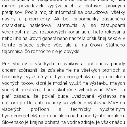
rámec požiadaviek vyplývajúcich z platných právnych
predpisov. Podľa mojich informácií sa posudzovali všetky
návrhy a pripomienky. Ak boli pripomienky zásadného
charakteru, nasledovali stretnutia aj so zástupcami
verejnosti na tzv. rozporových konaniach. Tieto rokovania
neboli iba na úrovni generálneho riaditeľa príslušnej sekcie, v
tomto prípade sekcie vôd, ale aj na úrovni štátneho
tajomníka, čo rozhodne nie je obvyklé.
Pre rybárov a všetkých milovníkov a ochrancov prírody
chcem zdôrazniť, že zďaleka nie na všetkých profiloch s
technicky využiteľným hydroenergetickým potenciálom
vodných tokov, ktoré je možné využiť na výstavbu malých
vodných elektrární, budú skutočne vybudované MVE. Tu
platí zásada, že pokiaľ bude uvažovaná výstavba na
určitom profile, automaticky sa vylučuje výstavba MVE na
viacerých profiloch s technicky využiteľným
hydroenergetickým potenciálom nad a pod týmto profilom.
Slovensko je krajina bohatá na vodné zdroje, je však našou