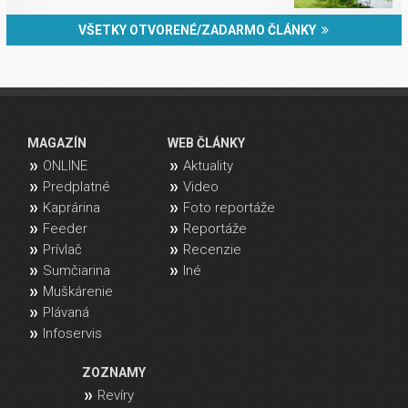
VŠETKY OTVORENÉ/ZADARMO ČLÁNKY
MAGAZÍN
WEB ČLÁNKY
ONLINE
Aktuality
Predplatné
Video
Kaprárina
Foto reportáže
Feeder
Reportáže
Prívlač
Recenzie
Sumčiarina
Iné
Muškárenie
Plávaná
Infoservis
ZOZNAMY
Revíry