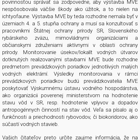
povinnosťou správať sa zodpovedne, aby výstavba MVE
nespôsobovala väčšie škody ako úžitok, a to nielen na
ichtyofaune. Výstavba MVE by teda rozhodne nemala byť v
územiach 4. a 5. stupňa ochrany a musí sa konzultovať s
pracovníkmi Štátnej ochrany prírody SR, Slovenského
rybárskeho zväzu, mimovládnymi organizáciami a
občianskymi združeniami aktívnymi v oblasti ochrany
prírody. Monitorovanie úsekov/lokalít vodných útvarov
dotknutých realizovanými stavbami MVE bude rozhodne
predmetom prevádzkových poriadkov jednotlivých malých
vodných elektrární. Výsledky monitorovania v rámci
prevádzkových poriadkov budú prevádzkovatelia MVE
poskytovať Výskumnému ústavu vodného hospodárstva,
ako organizácii poverenej ministerstvom na hodnotenie
stavu vôd v SR, resp. hodnotenie vplyvov a dopadov
antropogénnych činností na stav vôd. Veľa sa písalo aj o
funkčnosti a priechodnosti rybovodov, či biokoridorov, ako
súčastí vodných stavieb.
Vašich čitateľov preto určite zaujme informácia, že na