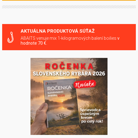
AKTUÁLNA PRODUKTOVÁ SÚŤAŽ
ABAITS venuje mix 1-kilogramových balení boilies
v
hodnote 70 €.