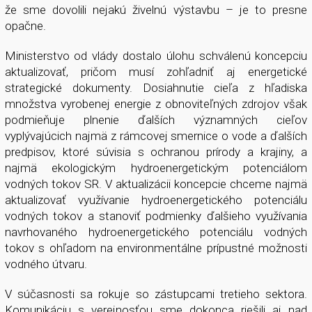
že sme dovolili nejakú živelnú výstavbu – je to presne
opačne.
Ministerstvo od vlády dostalo úlohu schválenú koncepciu
aktualizovať, pričom musí zohľadniť aj energetické
strategické dokumenty. Dosiahnutie cieľa z hľadiska
množstva vyrobenej energie z obnoviteľných zdrojov však
podmieňuje plnenie ďalších významných cieľov
vyplývajúcich najmä z rámcovej smernice o vode a ďalších
predpisov, ktoré súvisia s ochranou prírody a krajiny, a
najmä ekologickým hydroenergetickým potenciálom
vodných tokov SR. V aktualizácii koncepcie chceme najmä
aktualizovať využívanie hydroenergetického potenciálu
vodných tokov a stanoviť podmienky ďalšieho využívania
navrhovaného hydroenergetického potenciálu vodných
tokov s ohľadom na environmentálne prípustné možnosti
vodného útvaru.
V súčasnosti sa rokuje so zástupcami tretieho sektora.
Komunikáciu s verejnosťou sme dokonca riešili aj nad