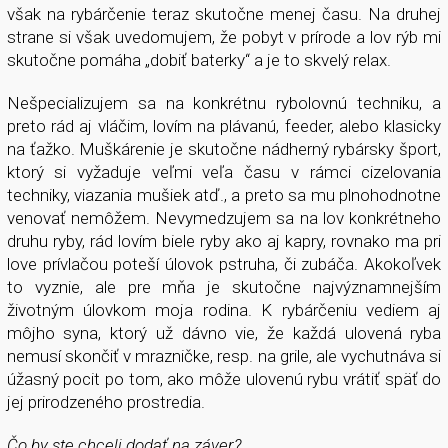
však na rybárčenie teraz skutočne menej času. Na druhej
strane si však uvedomujem, že pobyt v prírode a lov rýb mi
skutočne pomáha „dobiť baterky“ a je to skvelý relax.
Nešpecializujem sa na konkrétnu rybolovnú techniku, a
preto rád aj vláčim, lovím na plávanú, feeder, alebo klasicky
na ťažko. Muškárenie je skutočne nádherný rybársky šport,
ktorý si vyžaduje veľmi veľa času v rámci cizelovania
techniky, viazania mušiek atď., a preto sa mu plnohodnotne
venovať nemôžem. Nevymedzujem sa na lov konkrétneho
druhu ryby, rád lovím biele ryby ako aj kapry, rovnako ma pri
love prívlačou poteší úlovok pstruha, či zubáča. Akokoľvek
to vyznie, ale pre mňa je skutočne najvýznamnejším
životným úlovkom moja rodina. K rybárčeniu vediem aj
môjho syna, ktorý už dávno vie, že každá ulovená ryba
nemusí skončiť v mrazničke, resp. na grile, ale vychutnáva si
úžasný pocit po tom, ako môže ulovenú rybu vrátiť späť do
jej prirodzeného prostredia.
Čo by ste chceli dodať na záver?