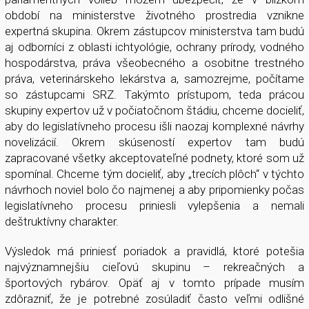
období na ministerstve životného prostredia vznikne
expertná skupina. Okrem zástupcov ministerstva tam budú
aj odborníci z oblasti ichtyológie, ochrany prírody, vodného
hospodárstva, práva všeobecného a osobitne trestného
práva, veterinárskeho lekárstva a, samozrejme, počítame
so zástupcami SRZ. Takýmto prístupom, teda prácou
skupiny expertov už v počiatočnom štádiu, chceme docieliť,
aby do legislatívneho procesu išli naozaj komplexné návrhy
novelizácií. Okrem skúseností expertov tam budú
zapracované všetky akceptovateľné podnety, ktoré som už
spomínal. Chceme tým docieliť, aby „trecích plôch“ v týchto
návrhoch noviel bolo čo najmenej a aby pripomienky počas
legislatívneho procesu priniesli vylepšenia a nemali
deštruktívny charakter.
Výsledok má priniesť poriadok a pravidlá, ktoré potešia
najvýznamnejšiu cieľovú skupinu – rekreačných a
športových rybárov. Opäť aj v tomto prípade musím
zdôrazniť, že je potrebné zosúladiť často veľmi odlišné