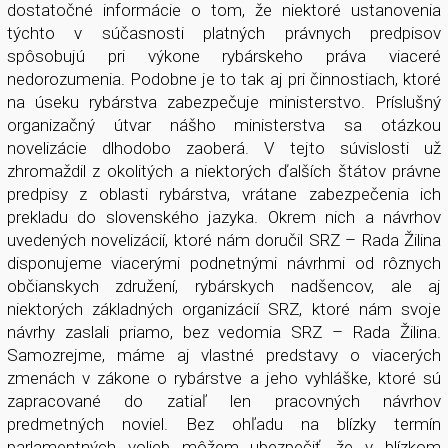
dostatočné informácie o tom, že niektoré ustanovenia
týchto v súčasnosti platných právnych predpisov
spôsobujú pri výkone rybárskeho práva viaceré
nedorozumenia. Podobne je to tak aj pri činnostiach, ktoré
na úseku rybárstva zabezpečuje ministerstvo. Príslušný
organizačný útvar nášho ministerstva sa otázkou
novelizácie dlhodobo zaoberá. V tejto súvislosti už
zhromaždil z okolitých a niektorých ďalších štátov právne
predpisy z oblasti rybárstva, vrátane zabezpečenia ich
prekladu do slovenského jazyka. Okrem nich a návrhov
uvedených novelizácií, ktoré nám doručil SRZ – Rada Žilina
disponujeme viacerými podnetnými návrhmi od rôznych
občianskych združení, rybárskych nadšencov, ale aj
niektorých základných organizácií SRZ, ktoré nám svoje
návrhy zaslali priamo, bez vedomia SRZ – Rada Žilina.
Samozrejme, máme aj vlastné predstavy o viacerých
zmenách v zákone o rybárstve a jeho vyhláške, ktoré sú
zapracované do zatiaľ len pracovných návrhov
predmetných noviel. Bez ohľadu na blízky termín
parlamentných volieb môžem ubezpečiť, že v blízkom