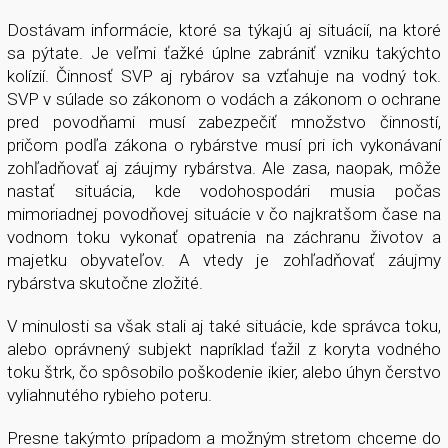
Dostávam informácie, ktoré sa týkajú aj situácií, na ktoré
sa pýtate. Je veľmi ťažké úplne zabrániť vzniku takýchto
kolízií. Činnosť SVP aj rybárov sa vzťahuje na vodný tok.
SVP v súlade so zákonom o vodách a zákonom o ochrane
pred povodňami musí zabezpečiť množstvo činností,
pričom podľa zákona o rybárstve musí pri ich vykonávaní
zohľadňovať aj záujmy rybárstva. Ale zasa, naopak, môže
nastať situácia, kde vodohospodári musia počas
mimoriadnej povodňovej situácie v čo najkratšom čase na
vodnom toku vykonať opatrenia na záchranu životov a
majetku obyvateľov. A vtedy je zohľadňovať záujmy
rybárstva skutočne zložité.
V minulosti sa však stali aj také situácie, kde správca toku,
alebo oprávnený subjekt napríklad ťažil z koryta vodného
toku štrk, čo spôsobilo poškodenie ikier, alebo úhyn čerstvo
vyliahnutého rybieho poteru.
Presne takýmto prípadom a možným stretom chceme do