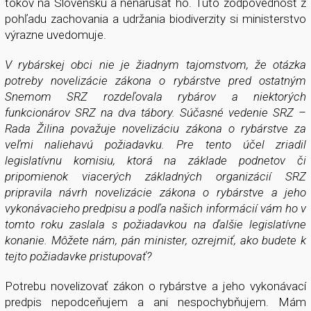
tokov na Slovensku a nenarúšať ho. Túto zodpovednosť z
pohľadu zachovania a udržania biodiverzity si ministerstvo
výrazne uvedomuje.
V rybárskej obci nie je žiadnym tajomstvom, že otázka
potreby novelizácie zákona o rybárstve pred ostatným
Snemom SRZ rozdeľovala rybárov a niektorých
funkcionárov SRZ na dva tábory. Súčasné vedenie SRZ –
Rada Žilina považuje novelizáciu zákona o rybárstve za
veľmi naliehavú požiadavku. Pre tento účel zriadil
legislatívnu komisiu, ktorá na základe podnetov či
pripomienok viacerých základných organizácií SRZ
pripravila návrh novelizácie zákona o rybárstve a jeho
vykonávacieho predpisu a podľa našich informácií vám ho v
tomto roku zaslala s požiadavkou na ďalšie legislatívne
konanie. Môžete nám, pán minister, ozrejmiť, ako budete k
tejto požiadavke pristupovať?
Potrebu novelizovať zákon o rybárstve a jeho vykonávací
predpis nepodceňujem a ani nespochybňujem. Mám