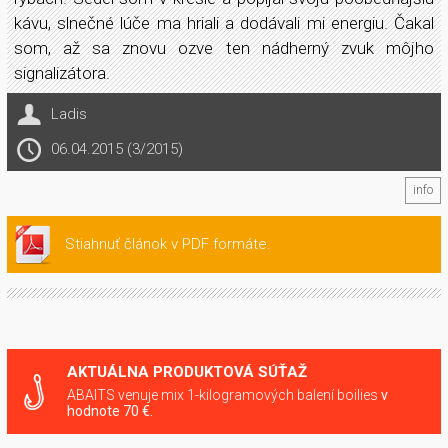
kávu, slnečné lúče ma hriali a dodávali mi energiu. Čakal
som, až sa znovu ozve ten nádherný zvuk môjho
signalizátora.
Ladis
06.04.2015 (3/2015)
info
Stiahnuť článok v PDF formáte.
AKTUÁLNA PRODUKTOVÁ SÚŤAŽ
ABAITS venuje mix 1-kilogramových balení boilies
v
hodnote 70 €.