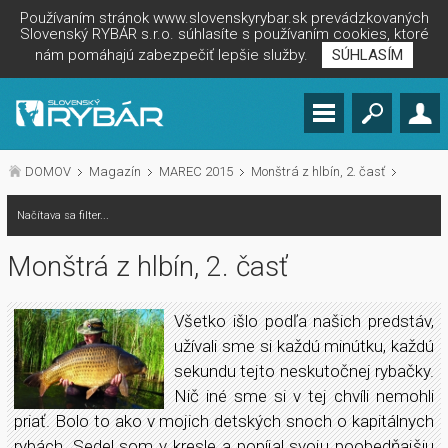
Používaním stránok www.slovenskyrybar.sk prevádzkovaných
Slovenský RYBÁR s.r.o. súhlasíte s používaním cookies, ktoré
nám pomáhajú zabezpečiť lepšie služby.
SÚHLASÍM
DOMOV
Magazín
MAREC 2015
Monštrá z hlbín, 2. časť
Načítava sa filter...
Monštrá z hlbín, 2. časť
Všetko išlo podľa našich predstáv,
užívali sme si každú minútku, každú
sekundu tejto neskutočnej rybačky.
Nič iné sme si v tej chvíli nemohli
priať. Bolo to ako v mojich detských snoch o kapitálnych
rybách. Sedel som v kresle a popíjal svoju poobedňajšiu