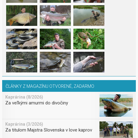
ČLÁNKY Z MAGAZÍNU OTVORENÉ, ZADARMO
Kaprárina (8/2026)
Za veľkými amurmi do divočiny
Kaprárina (3/2026)
Za titulom Majstra Slovenska v love kaprov