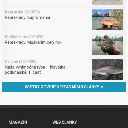
Kaprárina (2/2026)
Repre-rady: Kaprománia
Muškárenie (2/2026)
Repre-rady: Muškárim celý rok
Prívlač (12/2025)
Naša výnimočná ryba – hlavátka
podunajská, 1. časť
VŠETKY OTVORENÉ/ZADARMO ČLÁNKY
MAGAZÍN
WEB ČLÁNKY