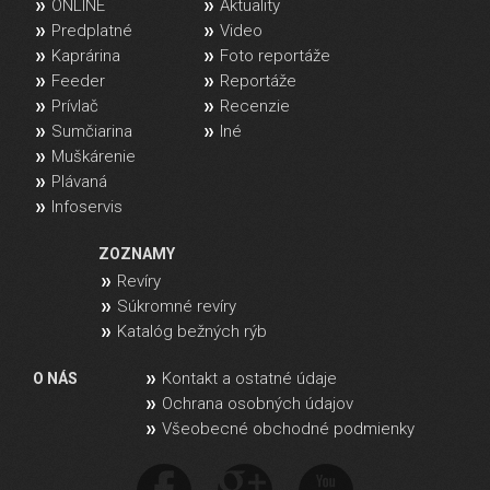
ONLINE
Aktuality
Predplatné
Video
Kaprárina
Foto reportáže
Feeder
Reportáže
Prívlač
Recenzie
Sumčiarina
Iné
Muškárenie
Plávaná
Infoservis
ZOZNAMY
Revíry
Súkromné revíry
Katalóg bežných rýb
Kontakt a ostatné údaje
O NÁS
Ochrana osobných údajov
Všeobecné obchodné podmienky