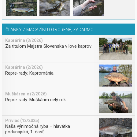
ČLÁNKY Z MAGAZÍNU OTVORENÉ, ZADARMO
Kaprárina (3/2026)
Za titulom Majstra Slovenska v love kaprov
Kaprárina (2/2026)
Repre-rady: Kaprománia
Muškárenie (2/2026)
Repre-rady: Muškárim celý rok
Prívlač (12/2025)
Naša výnimočná ryba – hlavátka
podunajská, 1. časť