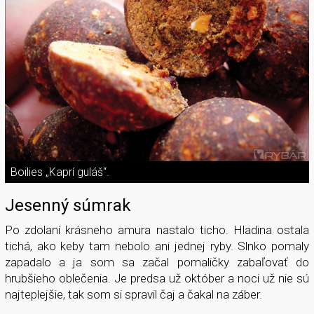
Boilies „Kaprí guláš“.
Jesenný súmrak
Po zdolaní krásneho amura nastalo ticho. Hladina ostala
tichá, ako keby tam nebolo ani jednej ryby. Slnko pomaly
zapadalo a ja som sa začal pomaličky zabaľovať do
hrubšieho oblečenia. Je predsa už október a noci už nie sú
najteplejšie, tak som si spravil čaj a čakal na záber.