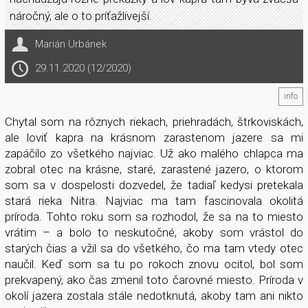
náročný, ale o to príťažlivejší.
Marián Urbánek
29.11.2020 (12/2020)
info
Chytal som na rôznych riekach, priehradách, štrkoviskách,
ale loviť kapra na krásnom zarastenom jazere sa mi
zapáčilo zo všetkého najviac. Už ako malého chlapca ma
zobral otec na krásne, staré, zarastené jazero, o ktorom
som sa v dospelosti dozvedel, že tadiaľ kedysi pretekala
stará rieka Nitra. Najviac ma tam fascinovala okolitá
príroda. Tohto roku som sa rozhodol, že sa na to miesto
vrátim – a bolo to neskutočné, akoby som vrástol do
starých čias a vžil sa do všetkého, čo ma tam vtedy otec
naučil. Keď som sa tu po rokoch znovu ocitol, bol som
prekvapený, ako čas zmenil toto čarovné miesto. Príroda v
okolí jazera zostala stále nedotknutá, akoby tam ani nikto