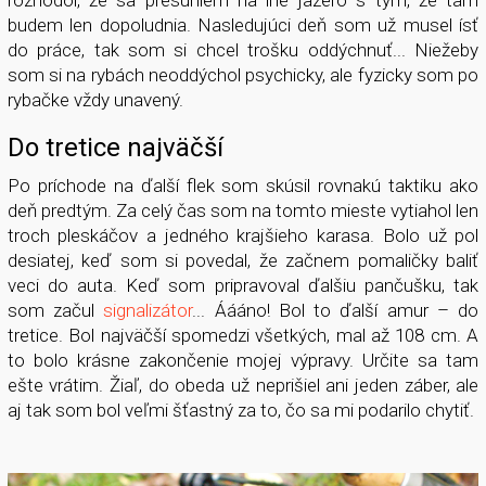
budem len dopoludnia. Nasledujúci deň som už musel ísť
do práce, tak som si chcel trošku oddýchnuť... Niežeby
som si na rybách neoddýchol psychicky, ale fyzicky som po
rybačke vždy unavený.
Do tretice najväčší
Po príchode na ďalší flek som skúsil rovnakú taktiku ako
deň predtým. Za celý čas som na tomto mieste vytiahol len
troch pleskáčov a jedného krajšieho karasa. Bolo už pol
desiatej, keď som si povedal, že začnem pomaličky baliť
veci do auta. Keď som pripravoval ďalšiu pančušku, tak
som začul
signalizátor
... Áááno! Bol to ďalší amur – do
tretice. Bol najväčší spomedzi všetkých, mal až 108 cm. A
to bolo krásne zakončenie mojej výpravy. Určite sa tam
ešte vrátim. Žiaľ, do obeda už neprišiel ani jeden záber, ale
aj tak som bol veľmi šťastný za to, čo sa mi podarilo chytiť.