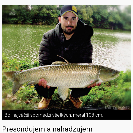
Bol najväčší spomedzi všetkých, meral 108 cm.
Presondujem a nahadzujem