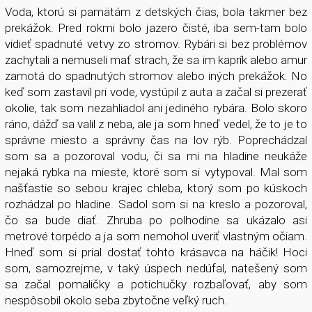
Voda, ktorú si pamätám z detských čias, bola takmer bez
prekážok. Pred rokmi bolo jazero čisté, iba sem-tam bolo
vidieť spadnuté vetvy zo stromov. Rybári si bez problémov
zachytali a nemuseli mať strach, že sa im kaprík alebo amur
zamotá do spadnutých stromov alebo iných prekážok. No
keď som zastavil pri vode, vystúpil z auta a začal si prezerať
okolie, tak som nezahliadol ani jediného rybára. Bolo skoro
ráno, dážď sa valil z neba, ale ja som hneď vedel, že to je to
správne miesto a správny čas na lov rýb. Poprechádzal
som sa a pozoroval vodu, či sa mi na hladine neukáže
nejaká rybka na mieste, ktoré som si vytypoval. Mal som
našťastie so sebou krajec chleba, ktorý som po kúskoch
rozhádzal po hladine. Sadol som si na kreslo a pozoroval,
čo sa bude diať. Zhruba po polhodine sa ukázalo asi
metrové torpédo a ja som nemohol uveriť vlastným očiam.
Hneď som si prial dostať tohto krásavca na háčik! Hoci
som, samozrejme, v taký úspech nedúfal, natešený som
sa začal pomaličky a potichučky rozbaľovať, aby som
nespôsobil okolo seba zbytočne veľký ruch.