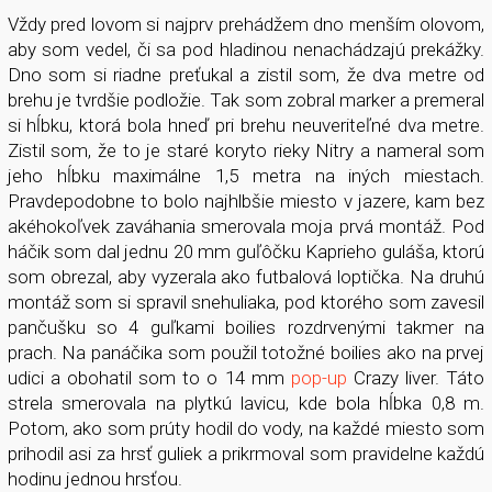
Vždy pred lovom si najprv prehádžem dno menším olovom,
aby som vedel, či sa pod hladinou nenachádzajú prekážky.
Dno som si riadne preťukal a zistil som, že dva metre od
brehu je tvrdšie podložie. Tak som zobral marker a premeral
si hĺbku, ktorá bola hneď pri brehu neuveriteľné dva metre.
Zistil som, že to je staré koryto rieky Nitry a nameral som
jeho hĺbku maximálne 1,5 metra na iných miestach.
Pravdepodobne to bolo najhlbšie miesto v jazere, kam bez
akéhokoľvek zaváhania smerovala moja prvá montáž. Pod
háčik som dal jednu 20 mm guľôčku Kaprieho guláša, ktorú
som obrezal, aby vyzerala ako futbalová loptička. Na druhú
montáž som si spravil snehuliaka, pod ktorého som zavesil
pančušku so 4 guľkami boilies rozdrvenými takmer na
prach. Na panáčika som použil totožné boilies ako na prvej
udici a obohatil som to o 14 mm
pop-up
Crazy liver. Táto
strela smerovala na plytkú lavicu, kde bola hĺbka 0,8 m.
Potom, ako som prúty hodil do vody, na každé miesto som
prihodil asi za hrsť guliek a prikrmoval som pravidelne každú
hodinu jednou hrsťou.