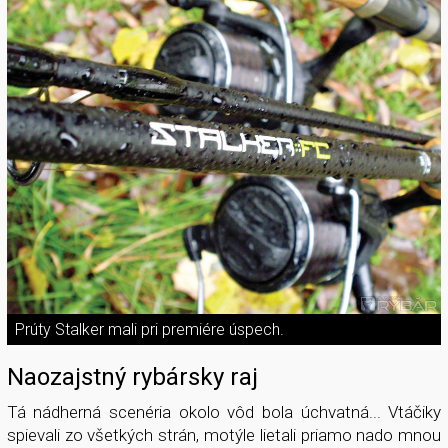
Prúty Stalker mali pri premiére úspech.
Naozajstný rybársky raj
Tá nádherná scenéria okolo vôd bola úchvatná... Vtáčiky
spievali zo všetkých strán, motýle lietali priamo nado mnou