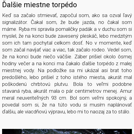
Ďalšie miestne torpédo
Keď sa začalo stmievať, započul som, ako sa ozval ľavý
signalizátor. Čakal som, že bude jazda, no čakal som
márne. Ryba mi spravila pomaličky padák a v duchu som si
myslel, že na konci bude zavesený pleskáč, lebo medzitým
som ich tam pochytal celkom dosť. No v momente, keď
som začal navíjať viac a viac, tak začalo rodeo. Vedel som,
že na konci bude niečo väčšie. Záber prišiel okolo ôsmej
hodiny večer a na konci ma čakalo ďalšie torpédo z malej
miestnej vody. Na podložke sa mi ukázal asi brat toho
predošlého, lebo prišiel z toho istého miesta, akurát mal
poškodenú chrbtovú plutvu. Bola to veľmi podobne
stavaná ryba, akurát mala o pár centimetrov menej. Amur
meral neuveriteľných 93 cm. Bol som veľmi spokojný, a
povedal som si, že na túto vodu si musím naplánovať
ďalšiu, ale viacdňovú výpravu, lebo mi to naozaj za to stálo.