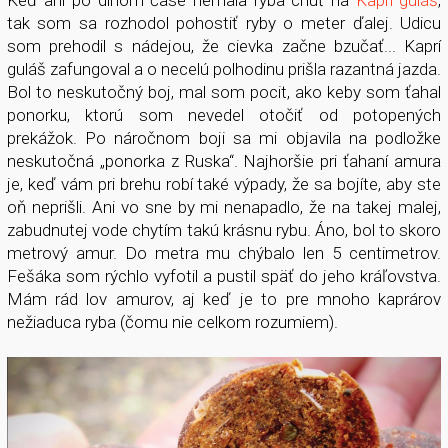
tak som sa rozhodol pohostiť ryby o meter ďalej. Udicu
som prehodil s nádejou, že cievka začne bzučať... Kaprí
guláš zafungoval a o necelú polhodinu prišla razantná jazda.
Bol to neskutočný boj, mal som pocit, ako keby som ťahal
ponorku, ktorú som nevedel otočiť od potopených
prekážok. Po náročnom boji sa mi objavila na podložke
neskutočná „ponorka z Ruska“. Najhoršie pri ťahaní amura
je, keď vám pri brehu robí také výpady, že sa bojíte, aby ste
oň neprišli. Ani vo sne by mi nenapadlo, že na takej malej,
zabudnutej vode chytím takú krásnu rybu. Áno, bol to skoro
metrový amur. Do metra mu chýbalo len 5 centimetrov.
Fešáka som rýchlo vyfotil a pustil späť do jeho kráľovstva.
Mám rád lov amurov, aj keď je to pre mnoho kaprárov
nežiaduca ryba (čomu nie celkom rozumiem).