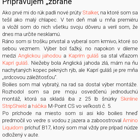
Pripravujem „zbrane“
Ako prvé mi do rúk padli nové prúty
Stalker
, na ktoré som sa
tešil ako malý chlapec. V ten deň mali u mňa premiéru
a vložil som do nich všetku svoju dôveru a veril som, že
dnes ma určite nesklamú.
Ráno som si trošku privstal a vyberal som krmivo, ktoré so
sebou vezmem. Výber bol ťažký, no napokon v dileme
medzi
Anglickou jahodou
a
Kaprím guláš
sa stal víťazom
Kaprí guláš
. Niežeby bola Anglická jahoda zlá, mám na ňu
nachytaných kopec pekných rýb, ale Kaprí guláš je pre mňa
„srdcovou záležitosťou“.
Boilies som mal vybratý, na rad sa dostal výber montáže.
Rozhodol som sa pre moju osvedčenú jednoduchú
montáž, ktorá sa skladá iba z 25 lb šnúrky
Skinline
StripShield
a
háčika
M-Point CS vo veľkosti č. 5.
Po príchode na miesto som si asi kilo boilies hneď
predmočil vo vedre s vodou z jazera a zaboostroval
Amino
Liquidom
príchuť B17, ktorý som mal vždy pre prípad núdze
odložený v aute.