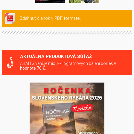
Stiahnuť článok v PDF formáte.
AKTUÁLNA PRODUKTOVÁ SÚŤAŽ
ABAITS venuje mix 1-kilogramových balení boilies
v
hodnote 70 €.