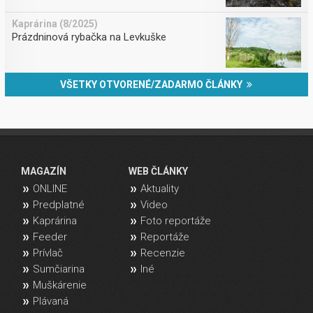
Kaprárina (8/2025)
Prázdninová rybačka na Levkuške
VŠETKY OTVORENÉ/ZADARMO ČLÁNKY
MAGAZÍN
WEB ČLÁNKY
ONLINE
Aktuality
Predplatné
Video
Kaprárina
Foto reportáže
Feeder
Reportáže
Prívlač
Recenzie
Sumčiarina
Iné
Muškárenie
Plávaná