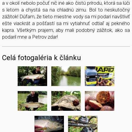
a v okolí nebolo počuť nič iné ako čistú prírodu, ktorá sa lúči
s letom a chystá sa na chladnú zimu. Bol to neskutočný
zážitok! Dúfam, že tieto miestne vody sa mi podarí navštíviť
ešte viackrát a pošťastí sa mi vytiahnuť odtiaľ aj pekného
kapra. Všetkým prajem, aby mali podobný zážitok, ako sa
podaril mne a Petrov zdar!
Celá fotogaléria k článku