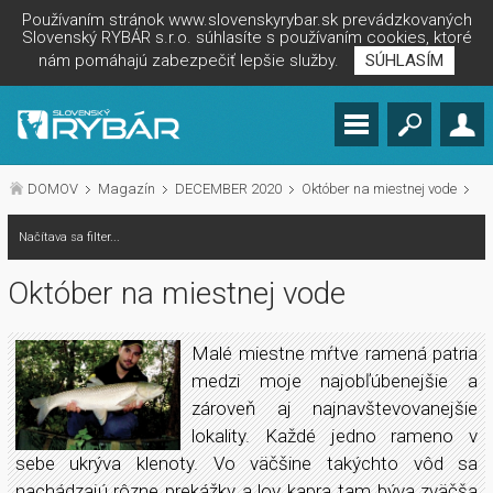
Používaním stránok www.slovenskyrybar.sk prevádzkovaných
Slovenský RYBÁR s.r.o. súhlasíte s používaním cookies, ktoré
nám pomáhajú zabezpečiť lepšie služby.
SÚHLASÍM
DOMOV
Magazín
DECEMBER 2020
Október na miestnej vode
Načítava sa filter...
Október na miestnej vode
Malé miestne mŕtve ramená patria
medzi moje najobľúbenejšie a
zároveň aj najnavštevovanejšie
lokality. Každé jedno rameno v
sebe ukrýva klenoty. Vo väčšine takýchto vôd sa
nachádzajú rôzne prekážky a lov kapra tam býva zväčša