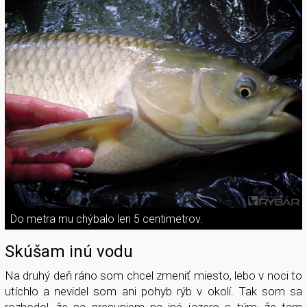
Do metra mu chýbalo len 5 centimetrov.
Skúšam inú vodu
Na druhý deň ráno som chcel zmeniť miesto, lebo v noci to
utíchlo a nevidel som ani pohyb rýb v okolí. Tak som sa
rozhodol, že sa presuniem na iné jazero s tým, že tam