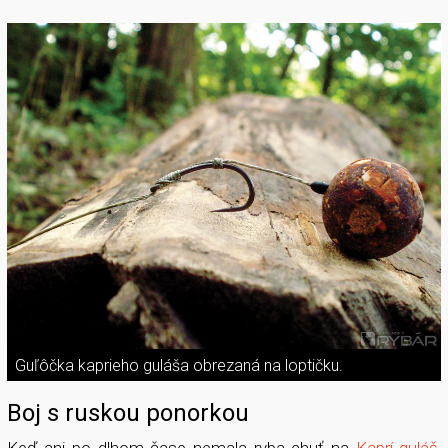
Guľôčka kaprieho guláša obrezaná na loptičku.
Boj s ruskou ponorkou
Keď ani po dlhom čase nemala ryba chuť na
Kaprí guláš
,