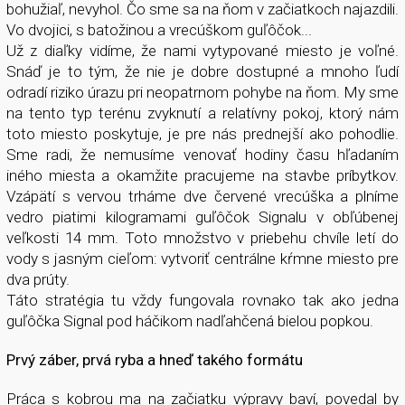
bohužiaľ, nevyhol. Čo sme sa na ňom v začiatkoch najazdili.
Vo dvojici, s batožinou a vrecúškom guľôčok...
Už z diaľky vidíme, že nami vytypované miesto je voľné.
Snáď je to tým, že nie je dobre dostupné a mnoho ľudí
odradí riziko úrazu pri neopatrnom pohybe na ňom. My sme
na tento typ terénu zvyknutí a relatívny pokoj, ktorý nám
toto miesto poskytuje, je pre nás prednejší ako pohodlie.
Sme radi, že nemusíme venovať hodiny času hľadaním
iného miesta a okamžite pracujeme na stavbe príbytkov.
Vzápätí s vervou trháme dve červené vrecúška a plníme
vedro piatimi kilogramami guľôčok Signalu v obľúbenej
veľkosti 14 mm. Toto množstvo v priebehu chvíle letí do
vody s jasným cieľom: vytvoriť centrálne kŕmne miesto pre
dva prúty.
Táto stratégia tu vždy fungovala rovnako tak ako jedna
guľôčka Signal pod háčikom nadľahčená bielou popkou.
Prvý záber, prvá ryba a hneď takého formátu
Práca s kobrou ma na začiatku výpravy baví, povedal by