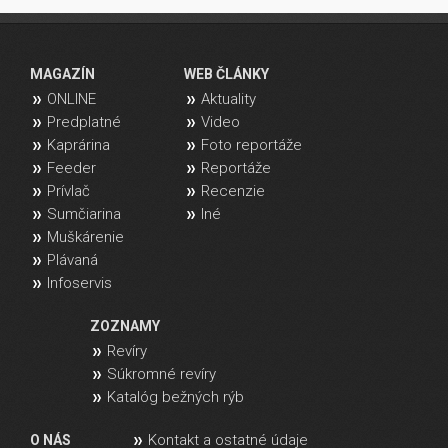
MAGAZÍN
WEB ČLÁNKY
ONLINE
Aktuality
Predplatné
Video
Kaprárina
Foto reportáže
Feeder
Reportáže
Prívlač
Recenzie
Sumčiarina
Iné
Muškárenie
Plávaná
Infoservis
ZOZNAMY
Revíry
Súkromné revíry
Katalóg bežných rýb
Kontakt a ostatné údaje
O NÁS