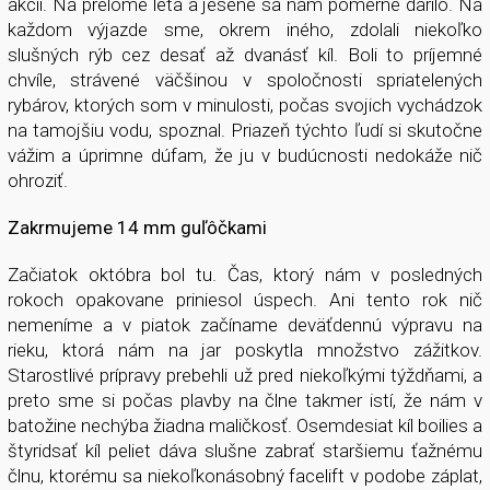
akcií. Na prelome leta a jesene sa nám pomerne darilo. Na
každom výjazde sme, okrem iného, zdolali niekoľko
slušných rýb cez desať až dvanásť kíl. Boli to príjemné
chvíle, strávené väčšinou v spoločnosti spriatelených
rybárov, ktorých som v minulosti, počas svojich vychádzok
na tamojšiu vodu, spoznal. Priazeň týchto ľudí si skutočne
vážim a úprimne dúfam, že ju v budúcnosti nedokáže nič
ohroziť.
Zakrmujeme 14 mm
guľôčkami
Začiatok októbra bol tu. Čas, ktorý nám v posledných
rokoch opakovane priniesol úspech. Ani tento rok nič
nemeníme a v piatok začíname deväťdennú výpravu na
rieku, ktorá nám na jar poskytla množstvo zážitkov.
Starostlivé prípravy prebehli už pred niekoľkými týždňami, a
preto sme si počas plavby na člne takmer istí, že nám v
batožine nechýba žiadna maličkosť. Osemdesiat kíl boilies a
štyridsať kíl peliet dáva slušne zabrať staršiemu ťažnému
člnu, ktorému sa niekoľkonásobný facelift v podobe záplat,