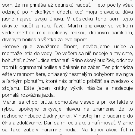
som, že mi prináša až detinskú radosť. Tieto pocity však
odznejú po niekoľkých dňoch, keď moja pravačka dáva
jasne najavo svoju únavu. V dôsledku toho som tejto
aktivite naučil aj ruku ľavú. Martin pripravuje vo veľkom
vedre method mix doplnený repkou, drobným partiklom,
drveným boilies a všetko zalieva dipom.
Hotové gule zavážame člnom, naväzujeme udice a
montáže letia do vody. Do večera sa nič nedeje a my sme,
bohužiaľ, nútení udice stiahnuť. Ráno skorý budíček, odchov
tromi kilogramami boilies a čakanie na záber. Ten prichádza
ešte v rannom šere, ohlásený nesmelým pohybom swingra
a ľahkým pípnutím, ktoré nás prinútilo priblížiť sa zvedavo k
stojanu. Ešte jeden krátky výkrik hlásiča a nasleduje
pomalá, rozvážna jazda.
Martin sa chopí prúta, domotáva vlasec a pri kontakte s
rybou spokojne prikyvuje hlavou na znamenie, že to
rozhodne nebude žiadny junior. V hustej hmle sadáme do
člna a zdolávame. Darí sa mi celú akciu nafilmovať. V zime
sa také zábery náramne hodia. Na konci akcie fotím