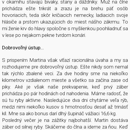
v okamihu stavajú bivaky, stany a dáždniky. Muž na člne
prichádza ešte trikrát a zrazu je na brehu päť osôb
hovoriacich, teda skôr kričiacich nemecky, ladiacich svoje
hlásiče a prstom ukazujúcich do miest nášho zákrmu. To
mi ženie krv do hlavy spoločne s myšlienkou poohliadnuť sa
v lese po nejakom pekne tvrdom konári.
Dobrovoľný ústup...
S prispením Martina však víťazí racionálna úvaha a my sa
rozhodujeme pre dobrovoľný ústup. Ešte nikdy som nemal
tak rýchlo zbalené veci. Za dve hodiny sme na niekoľko
kilometrov vzdialenom mieste a všetko sa začína zase od
piky. Aké je však naše prekvapenie, keď prvý záber
prichádza po pár hodinách od nahodenia. Máme radosť, že
sú tu ryby aktívne. Nasledujúce dva dni chytáme veľa rýb,
medzi nimi niekoľko kusov s hmotnosťou desať až trinásť
kíl. Mne sa ako bonus darí dlhý šupináč vážiaci 16,6 kg.
Posledný večer je na zážitky najbohatší. Martin dostáva
záber od silnej ryby. Skáčeme do člna a ideme za ňou. Keď