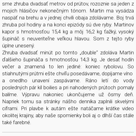
sme zhruba dvadsať metrov od prútov, rozoznie sa jeden z
mojich hlásičov nekonečným tónom. Martin ma vysádza
naspäť na brehu a v jednej chvíli obaja zdolávame. Boj trvá
zhruba pol hodiny a na konci epizódy sú dve ryby. Martinov
kapor s hmotnosťou 15,4 kg a môj 16,2 kg ťažký, vysoký
šupináč s neuveriteľne veľkou hlavou. Som z tejto ryby
úplne unesený.
Zhruba dvadsať minút po tomto „double“ zdoláva Martin
ďalšieho šupináča s hmotnosťou 14,3 kg. Je desať hodín
večer a znamená to len jediné: koniec rybolovu. So
stiahnutými prútmi ešte chvíľu posedávame, dopíjame víno ​​
a onedlho unavení zaspávame. Ráno letí do vody
posledných pár kíl boilies a pri nahodených prútoch pomaly
balíme. Výpravu nakoniec ukončujeme už ôsmy deň.
Napriek tomu sa stránky nášho denníka zaplnili skvelými
ciframi. Pri plavbe k autám ešte natáčame krátke video
okolitej krajiny, aby naše spomienky boli aj o dlhší čas stále
také farebné.