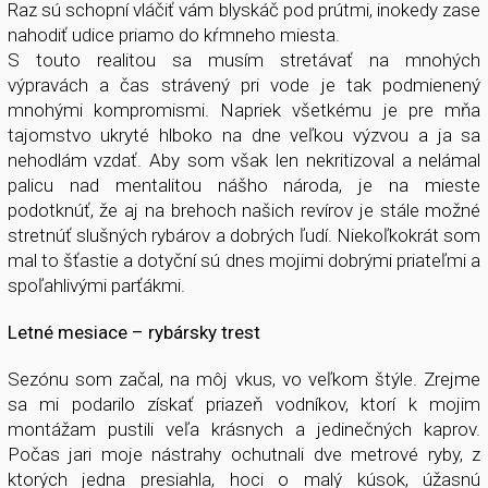
Raz sú schopní vláčiť vám blyskáč pod prútmi, inokedy zase
nahodiť udice priamo do kŕmneho miesta.
S touto realitou sa musím stretávať na mnohých
výpravách a čas strávený pri vode je tak podmienený
mnohými kompromismi. Napriek všetkému je pre mňa
tajomstvo ukryté hlboko na dne veľkou výzvou a ja sa
nehodlám vzdať. Aby som však len nekritizoval a nelámal
palicu nad mentalitou nášho národa, je na mieste
podotknúť, že aj na brehoch našich revírov je stále možné
stretnúť slušných rybárov a dobrých ľudí. Niekoľkokrát som
mal to šťastie a dotyční sú dnes mojimi dobrými priateľmi a
spoľahlivými parťákmi.
Letné mesiace – rybársky trest
Sezónu som začal, na môj vkus, vo veľkom štýle. Zrejme
sa mi podarilo získať priazeň vodníkov, ktorí k mojim
montážam pustili veľa krásnych a jedinečných kaprov.
Počas jari moje nástrahy ochutnali dve metrové ryby, z
ktorých jedna presiahla, hoci o malý kúsok, úžasnú