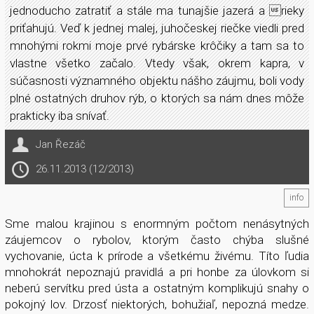
jednoducho zatratiť a stále ma tunajšie jazerá a rieky
priťahujú. Veď k jednej malej, juhočeskej riečke viedli pred
mnohými rokmi moje prvé rybárske krôčiky a tam sa to
vlastne všetko začalo. Vtedy však, okrem kapra, v
súčasnosti významného objektu nášho záujmu, boli vody
plné ostatných druhov rýb, o ktorých sa nám dnes môže
prakticky iba snívať.
Jan Řezáč
26.11.2013 (12/2013)
info
Sme malou krajinou s enormným počtom nenásytných
záujemcov o rybolov, ktorým často chýba slušné
vychovanie, úcta k prírode a všetkému živému. Títo ľudia
mnohokrát nepoznajú pravidlá a pri honbe za úlovkom si
neberú servítku pred ústa a ostatným komplikujú snahy o
pokojný lov. Drzosť niektorých, bohužiaľ, nepozná medze.