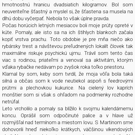
hmotnostnú hranicu dvadsiatich kilogramov. Bol som
neuveriteľne šťastný a myslel si, že šťastena sa musela na
dlhú dobu vyčerpať. Nebola to však úplne pravda.
Počas horúcich letných mesiacov boli moje prúty opreté v
kúte. Pomaly, ale isto sa na ich štíhlych blankoch začala
kopiť vrstva prachu. Toto obdobie je pre mňa niečo ako
rybársky trest a návštevou preľudnených lokalít človek tak
maximálne riskuje psychickú ujmu. Trávil som tento čas
viac s rodinou, priateľmi a venoval sa aktivitám, ktorým
vďaka rybačke nedávam po zvyšok roka toľko priestoru.
Klamal by som, keby som tvrdil, že moja vôľa bola taká
silná a občas som k vode neutiekol aspoň s feedrovými
prútmi a plechovkou kukurice. Na cielený lov kaprích
monštier som si však s ohľadom na podmienky rozhodne
netrúfal.
Leto vrcholilo a pomaly sa blížilo k svojmu kalendárnemu
koncu. Oprášil som odpočinuté palice a v hlave už
rozmýšľal nad termínom a miestom lovu. S Martinom sme
dohovorili hneď niekoľko krátkych, väčšinou víkendových