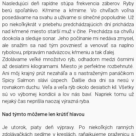
Nasledujúci deň rapídne stúpa frekvencia záberov. Ryby
berú spoľahlivo. Kŕmime a kŕmime. Vo chvíľach voľna
posedávame na svahu a užívame si slnečné popoludnie. Už
po niekoľkýkrát v priebehu predchádzajúcich dní prichádza
nad kŕmené miesto starší muž v člne. Prechádza sa chvíľu
dookola a sleduje sonar. Jeho počínanie mi nedáva zmysel,
ale snažím sa nad tým povzniesť a venovať sa naplno
rybolovu, prípravám nadväzcov, kŕmeniu a tak ďalej.
Zdolávame veľké množstvo rýb, odhadom medzi ôsmimi
až desiatimi kilogramami. Miesto je perfektne rozbehnuté.
Ani môj krajný prút nezaháľa a s nastraženým panáčikom
Spicy Salmon slávi úspech. Ďalšie dva dni sa nesú v
rovnakom duchu. Veľa a veľa rýb okolo desiatich kíl. Všetky
sú vo výbornej kondícii a lov nás baví. Napriek tomu už
nejaký čas neprišla naozaj výrazná ryba.
Nad týmto môžeme len krútiť hlavou
Je utorok, piaty deň výpravy. Po niekoľkých ranných
zdolávačkách sedíme v kreslách, raňajkujeme praženicu s