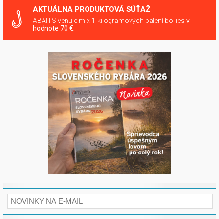
AKTUÁLNA PRODUKTOVÁ SÚŤAŽ
ABAITS venuje mix 1-kilogramových balení boilies
v
hodnote 70 €.