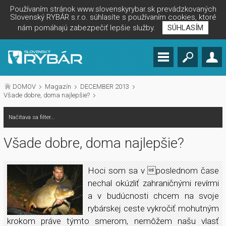
Používaním stránok www.slovenskyrybar.sk prevádzkovaných
Slovenský RYBÁR s.r.o. súhlasíte s používaním cookies, ktoré
nám pomáhajú zabezpečiť lepšie služby.
SÚHLASÍM
DOMOV
Magazín
DECEMBER 2013
Všade dobre, doma najlepšie?
Načítava sa filter...
Všade dobre, doma najlepšie?
Hoci som sa v poslednom čase
nechal okúzliť zahraničnými revírmi
a v budúcnosti chcem na svoje
rybárskej ceste vykročiť mohutným
krokom práve týmto smerom, nemôžem našu vlasť