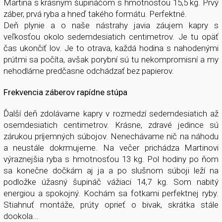
Martina s krásnym šupináčom s hmotnosťou 15,5 kg. Prvý
záber, prvá ryba a hneď takého formátu. Perfektné.
Deň plynie a o naše nástrahy javia záujem kapry s
veľkosťou okolo sedemdesiatich centimetrov. Je tu opäť
čas ukončiť lov. Je to otrava, každá hodina s nahodenými
prútmi sa počíta, avšak porybní sú tu nekompromisní a my
nehodláme predčasne odchádzať bez papierov.
Frekvencia záberov
rapídne stúpa
Ďalší deň zdolávame kapry v rozmedzí sedemdesiatich až
osemdesiatich centimetrov. Krásne, zdravé jedince sú
zárukou príjemných súbojov. Nenechávame nič na náhodu
a neustále dokrmujeme. Na večer prichádza Martinovi
výraznejšia ryba s hmotnosťou 13 kg. Pol hodiny po ňom
sa konečne dočkám aj ja a po slušnom súboji leží na
podložke úžasný šupináč vážiaci 14,7 kg. Som nabitý
energiou a spokojný. Kochám sa fotkami perfektnej ryby.
Stiahnuť montáže, prúty oprieť o bivak, skrátka stále
dookola...