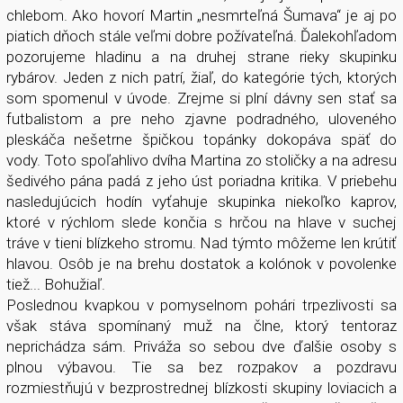
chlebom. Ako hovorí Martin „nesmrteľná Šumava“ je aj po
piatich dňoch stále veľmi dobre požívateľná. Ďalekohľadom
pozorujeme hladinu a na druhej strane rieky skupinku
rybárov. Jeden z nich patrí, žiaľ, do kategórie tých, ktorých
som spomenul v úvode. Zrejme si plní dávny sen stať sa
futbalistom a pre neho zjavne podradného, uloveného
pleskáča nešetrne špičkou topánky dokopáva späť do
vody. Toto spoľahlivo dvíha Martina zo stoličky a na adresu
šedivého pána padá z jeho úst poriadna kritika. V priebehu
nasledujúcich hodín vyťahuje skupinka niekoľko kaprov,
ktoré v ​​rýchlom slede končia s hrčou na hlave v suchej
tráve v tieni blízkeho stromu. Nad týmto môžeme len krútiť
hlavou. Osôb je na brehu dostatok a kolónok v povolenke
tiež... Bohužiaľ.
Poslednou kvapkou v pomyselnom pohári trpezlivosti sa
však stáva spomínaný muž na člne, ktorý tentoraz
neprichádza sám. Priváža so sebou dve ďalšie osoby s
plnou výbavou. Tie sa bez rozpakov a pozdravu
rozmiestňujú v bezprostrednej blízkosti skupiny loviacich a