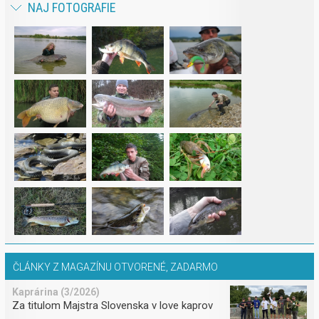
NAJ FOTOGRAFIE
ČLÁNKY Z MAGAZÍNU OTVORENÉ, ZADARMO
Kaprárina (3/2026)
Za titulom Majstra Slovenska v love kaprov