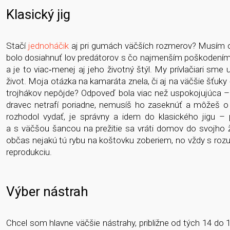
Klasický jig
Stačí
jednoháčik
aj pri gumách väčších rozmerov? Musím 
bolo dosiahnuť lov predátorov s čo najmenším poškodením t
a je to viac­‑menej aj jeho životný štýl. My prívlačiari sme 
život. Moja otázka na kamaráta znela, či aj na väčšie šť
trojhákov nepôjde? Odpoveď bola viac než uspokojujúca – ja
dravec netrafí poriadne, nemusíš ho zaseknúť a môžeš o
rozhodol vydať, je správny a idem do klasického jigu 
a s väčšou šancou na prežitie sa vráti domov do svojho ži
občas nejakú tú rybu na koštovku zoberiem, no vždy s rozu
reprodukciu.
Výber nástrah
Chcel som hlavne väčšie nástrahy, približne od tých 14 do 