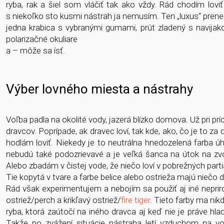
ryba, rak a šiel som vláčiť tak ako vždy. Rád chodím lovi
s niekoľko sto kusmi nástrah ja nemusím. Ten „luxus“ prene
jedna krabica s vybranými gumami, prút zladený s navijakom
polarizačné okuliare
a – môže sa ísť.
Výber lovného miesta a nástrahy
Voľba padla na okolité vody, jazerá blízko domova. Už pri pr
dravcov. Poprípade, ak dravec loví, tak kde, ako, čo je to za
hodlám loviť. Niekedy je to neutrálna hnedozelená farba úh
nebudú také podozrievavé a je veľká šanca na útok na zvol
Alebo zbadám v čistej vode, že niečo loví v pobrežných partiác
Tie kopytá v tvare a farbe belice alebo ostrieža majú niečo 
Rád však experimentujem a nebojím sa použiť aj iné nepri
ostriež/perch a krikľavý ostriež/
fire tiger
. Tieto farby ma nik
ryba, ktorá zaútočí na iného dravca aj keď nie je práve hla
Takže po zvážení situácie nástraha letí vzduchom na v