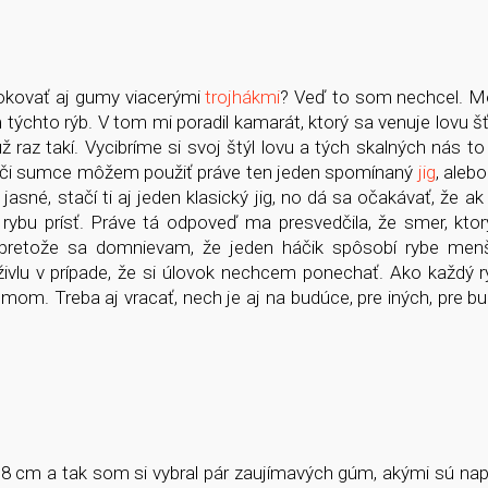
okovať aj gumy viacerými
trojhákmi
? Veď to som nechcel. M
ýchto rýb. V tom mi poradil kamarát, ktorý sa venuje lovu 
už raz takí. Vycibríme si svoj štýl lovu a tých skalných nás to
uky či sumce môžem použiť práve ten jeden spomínaný
jig
, aleb
sné, stačí ti aj jeden klasický jig, no dá sa očakávať, že ak
 rybu prísť. Práve tá odpoveď ma presvedčila, že smer, kt
– pretože sa domnievam, že jeden háčik spôsobí rybe menš
vlu v prípade, že si úlovok nechcem ponechať. Ako každý ryb
mom. Treba aj vracať, nech je aj na budúce, pre iných, pre b
18 cm a tak som si vybral pár zaujímavých gúm, akými sú napr.