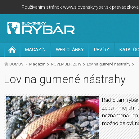
Používaním stránok www.slovenskyrybar.sk prevádzkovan
MAGAZÍN
WEB ČLÁNKY
REVÍRY
KATALÓG
DOMOV
Magazín
NOVEMBER 2019
Lov na gumené nástrahy
Lov na gumené nástrahy
Rád čítam rybár
zopár mojich p
neznamená len 
možno osloví, n