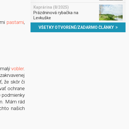
Kaprárina (8/2025)
Prázdninová rybačka na
Levkuške
nymi
pastami
,
VŠETKY OTVORENÉ/ZADARMO ČLÁNKY
o malý
vobler
.
 zakrvavenej
, že skôr či
ovať ochrane
ré podmienky
ám. Mám rád
chto našich