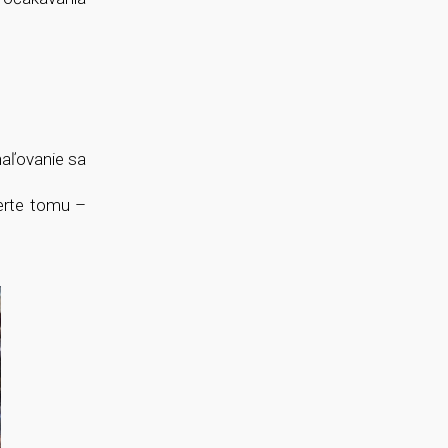
naľovanie sa
verte tomu –