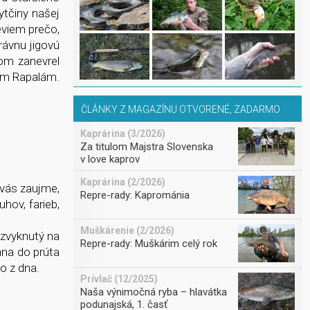
ytčiny našej
eviem prečo,
rávnu jigovú
om zanevrel
im Rapalám.
ČLÁNKY Z MAGAZÍNU OTVORENÉ, ZADARMO
Kaprárina (3/2026)
Za titulom Majstra Slovenska
v love kaprov
Kaprárina (2/2026)
 vás zaujme,
Repre-rady: Kaprománia
hov, farieb,
Muškárenie (2/2026)
 zvyknutý na
Repre-rady: Muškárim celý rok
ana do prúta
čo z dna.
Prívlač (12/2025)
Naša výnimočná ryba – hlavátka
podunajská, 1. časť