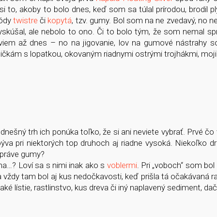
to, akoby to bolo dnes, keď som sa túlal prírodou, brodil pl
módy
twistre
či
kopytá
, tzv. gumy. Bol som na ne zvedavý, no n
skúšal, ale nebolo to ono. Či to bolo tým, že som nemal sp
 viem až dnes – no na jigovanie, lov na gumové nástrahy s
ičkám s lopatkou, okovaným riadnymi ostrými trojhákmi, moj
nešný trh ich ponúka toľko, že si ani neviete vybrať. Prvé čo
ýva pri niektorých top druhoch aj riadne vysoká. Niekoľko dru
o práve gumy?
ma…? Loví sa s nimi inak ako s
voblermi
. Pri „voboch“ som bol
 a vždy tam bol aj kus nedočkavosti, keď prišla tá očakávaná r
ké lístie, rastlinstvo, kus dreva či iný naplavený sediment, da