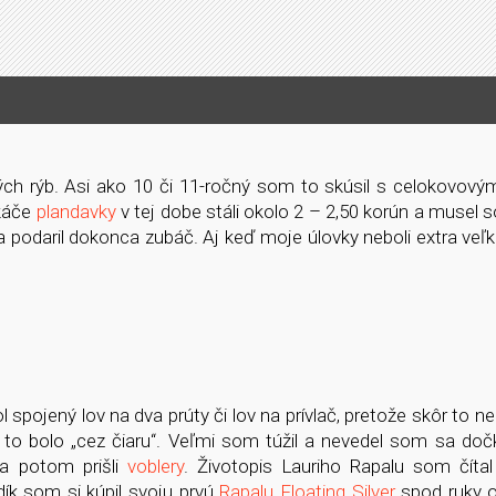
ých rýb. Asi ako 10 či 11-ročný som to skúsil s celokovov
skáče
plandavky
v tej dobe stáli okolo 2 – 2,50 korún a musel 
sa podaril dokonca zubáč. Aj keď moje úlovky neboli extra veľk
pojený lov na dva prúty či lov na prívlač, pretože skôr to ne
to bolo „cez čiaru“. Veľmi som túžil a nevedel som sa dočk
a potom prišli
voblery
. Životopis Lauriho Rapalu som číta
k som si kúpil svoju prvú
Rapalu Floating Silver
spod ruky o