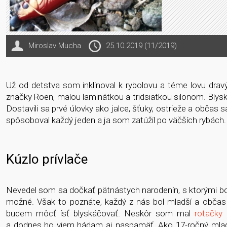
Miroslav Mucha
25.10.2019 (11/2019)
Už od detstva som inklinoval k rybolovu a téme lovu drav
značky Roen, malou laminátkou a tridsiatkou silonom. Bly
Dostavili sa prvé úlovky ako jalce, šťuky, ostrieže a občas 
spôsoboval každý jeden a ja som zatúžil po väčších rybách.
Kúzlo prívlače
Nevedel som sa dočkať pätnástych narodenín, s ktorými bol s
možné. Však to poznáte, každý z nás bol mladší a občas 
budem môcť ísť blyskáčovať. Neskôr som mal
rotačky
a dodnes ho viem hádam aj naspamäť. Ako 17-ročný mladí