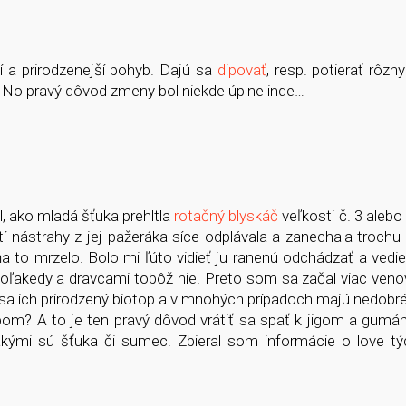
 a prirodzenejší pohyb. Dajú sa
dipovať
, resp. potierať rôz
. No pravý dôvod zmeny bol niekde úplne inde…
il, ako mladá šťuka prehltla
rotačný blyskáč
veľkosti č. 3 aleb
 nástrahy z jej pažeráka síce odplávala a zanechala trochu
 to mrzelo. Bolo mi ľúto vidieť ju ranenú odchádzať a vedieť
 voľakedy a dravcami tobôž nie. Preto som sa začal viac ven
čí sa ich prirodzený biotop a v mnohých prípadoch majú nedob
bom? A to je ten pravý dôvod vrátiť sa spať k jigom a gum
 akými sú šťuka či sumec. Zbieral som informácie o love tý