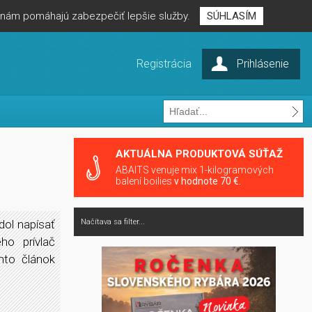
é nám pomáhajú zabezpečiť lepšie služby.
SÚHLASÍM
Registrácia
Prihlásenie
AKTUÁLNA PRODUKTOVÁ SÚŤAŽ
ABAITS venuje mix 1-kilogramových
balení boilies
v hodnote 70 €.
dol napísať
Načítava sa filter...
ho prívlač
nto článok