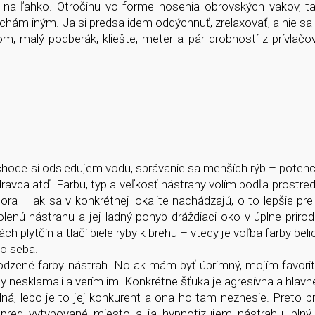
ť na ľahko. Otročinu vo forme nosenia obrovských vakov, ta
chám iným. Ja si predsa idem oddýchnuť, zrelaxovať, a nie sa 
, malý podberák, kliešte, meter a pár drobností z prívlačove
íchode si odsledujem vodu, správanie sa menších rýb – potenciá
 dravca atď. Farbu, typ a veľkosť nástrahy volím podľa prostre
ora – ak sa v konkrétnej lokalite nachádzajú, o to lepšie pr
enú nástrahu a jej ladný pohyb dráždiaci oko v úplne prirod
h plytčín a tlačí biele ryby k brehu – vtedy je voľba farby belic
do seba.
rodzené farby nástrah. No ak mám byť úprimný, mojím favori
dy nesklamali a verím im. Konkrétne šťuka je agresívna a hlavne
dná, lebo je to jej konkurent a ona ho tam neznesie. Preto pr
opred vytypované miesto a ja hypnotizujem nástrahu, plný