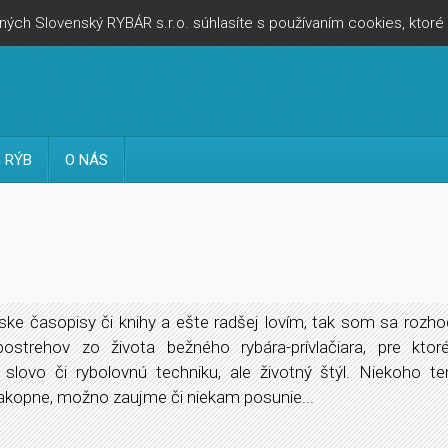
ých Slovenský RYBÁR s.r.o. súhlasíte s používaním cookies, ktor
 RÝB
O NÁS
ske časopisy či knihy a ešte radšej lovím, tak som sa rozho
ostrehov zo života bežného rybára-prívlačiara, pre ktoré
slovo či rybolovnú techniku, ale životný štýl. Niekoho te
akopne, možno zaujme či niekam posunie...