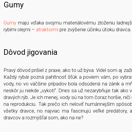
Gumy
Gumy
majú vďaka svojmu materiálovému zloženiu ladnejší
rybími olejmi –
atraktormi
pre zvýšenie účinku útoku dravca
Dôvod jigovania
Pravý dôvod prišiel z praxe, ako to už býva. Videl som aj zaž
Každý rybár pozná pahltnosť šťúk a poviem vám, po vybratí
vody, no vo väčšine prípadov bola odsúdená na zánik a mňa
neskôr ju niekde „vykotí“. Dnes sa už nezarybňuje tak ako
dravých rýb. Je ich menej, vody sú na tom čoraz horšie, ni
na reprodukciu. Tak prečo ich neloviť humánnejším spôso
všetky dravce, no najviac ma fascinujú veľké predátory,
dravcov a rozmýšľal som, ako na ne?