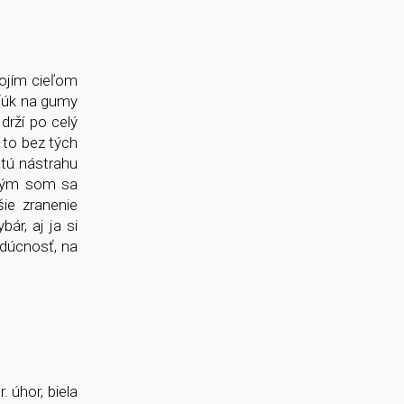
ojím cieľom
šťúk na gumy
 drží po celý
o to bez tých
 tú nástrahu
orým som sa
ie zranenie
ár, aj ja si
udúcnosť, na
 úhor, biela