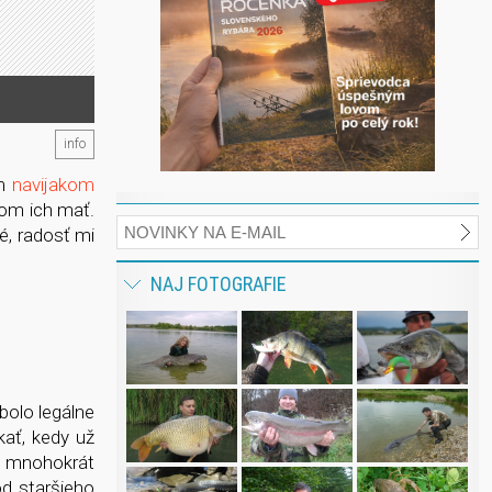
info
ým
navijakom
som ich mať.
é, radosť mi
NAJ FOTOGRAFIE
bolo legálne
ať, kedy už
l mnohokrát
d staršieho