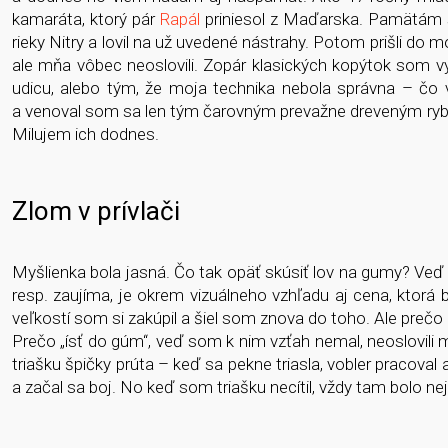
kamaráta, ktorý pár
Rapál
priniesol z Maďarska. Pamätám si 
rieky Nitry a lovil na už uvedené nástrahy. Potom prišli do 
ale mňa vôbec neoslovili. Zopár klasických kopýtok som vy
udicu, alebo tým, že moja technika nebola správna – čo
a venoval som sa len tým čarovným prevažne dreveným ryb
Milujem ich dodnes.
Zlom v prívlači
Myšlienka bola jasná. Čo tak opäť skúsiť lov na gumy? Veď d
resp. zaujíma, je okrem vizuálneho vzhľadu aj cena, ktorá b
veľkostí som si zakúpil a šiel som znova do toho. Ale preč
Prečo „ísť do gúm“, veď som k nim vzťah nemal, neoslovili 
triašku špičky prúta – keď sa pekne triasla, vobler pracoval
a začal sa boj. No keď som triašku necítil, vždy tam bolo neja