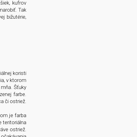
šiek, kufrov
narobiť. Tak
j bižutérie,
lnej koristi
dia, v ktorom
e mňa. Šťuky
zenej farbe.
a či ostriež.
tom je farba
 teritoriálna
áve ostriež.
 očakávania