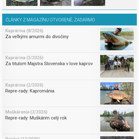
ČLÁNKY Z MAGAZÍNU OTVORENÉ, ZADARMO
Kaprárina (8/2026)
Za veľkými amurmi do divočiny
Kaprárina (3/2026)
Za titulom Majstra Slovenska v love kaprov
Kaprárina (2/2026)
Repre-rady: Kaprománia
Muškárenie (2/2026)
Repre-rady: Muškárim celý rok