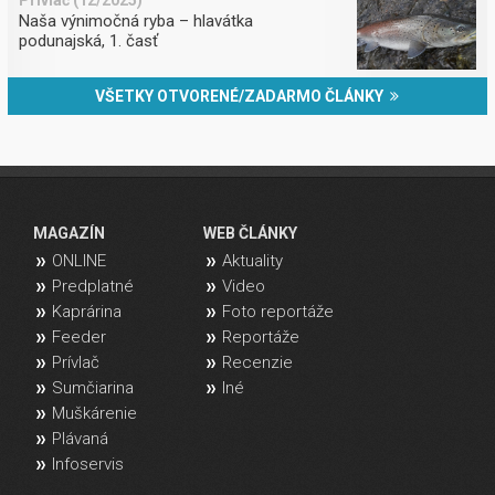
Prívlač (12/2025)
Naša výnimočná ryba – hlavátka
podunajská, 1. časť
VŠETKY OTVORENÉ/ZADARMO ČLÁNKY
MAGAZÍN
WEB ČLÁNKY
ONLINE
Aktuality
Predplatné
Video
Kaprárina
Foto reportáže
Feeder
Reportáže
Prívlač
Recenzie
Sumčiarina
Iné
Muškárenie
Plávaná
Infoservis