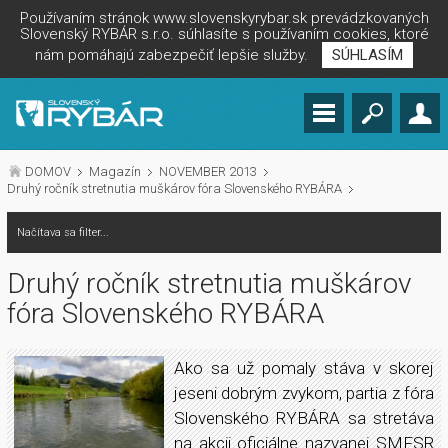
Používaním stránok www.slovenskyrybar.sk prevádzkovaných
Slovenský RYBÁR s.r.o. súhlasíte s používaním cookies, ktoré
nám pomáhajú zabezpečiť lepšie služby.
SÚHLASÍM
DOMOV
Magazín
NOVEMBER 2013
Druhý ročník stretnutia muškárov fóra Slovenského RYBÁRA
Načítava sa filter...
Druhý ročník stretnutia muškárov
fóra Slovenského RYBÁRA
Ako sa už pomaly stáva v skorej
jeseni dobrým zvykom, partia z fóra
Slovenského RYBÁRA sa stretáva
na akcii oficiálne nazvanej SMFSR