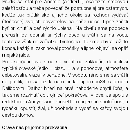
Prúdik sa stal pre Andreja (andrei11) okamžite srdcovou
záležitosťou a treba povedať, že postupne aj pre ostatných,
keďže tak prúdik ako aj jeho okolie sa rozhodli vydávať
(dočasne) svojich obyvateľov na naše udice. Lipne začali
byť pri chuti a deň rýchlo ubiehal. Na chvíľu sme poobede
prerušili lov, dopriali si rýchly obed a vrátili sa na vodu,
tentoraz však na začiatku Tvrdošína. Tu sme chytali až do
konca, každý si zaknihoval potočáky a lipne, objavili sa opäť
i nejaké jalce.
Po ukončení lovu sme sa vrátili na základňu, dopriali si
typické oravské jedlo – pizzu – a v pohodovej atmosfére
debatovali a viazali v penzióne. V sobotu ráno sme sa vrátili
na prúdik, to sa už k nám pridal aj bimbo34 s otcom
Daliborom. Dalibor hneď na prvé nahodenie chytil lipňa, a
tak sme rozvinutí do „rojnice“ pokračovali v love. Ja spolu s
redaktorom Andym som musel túto príjemnú spoločnosť a
rybačku opustiť, žiaľ, už poobede a vydať sa každý svojou
cestou domov.
Orava nás príjemne prekvapila