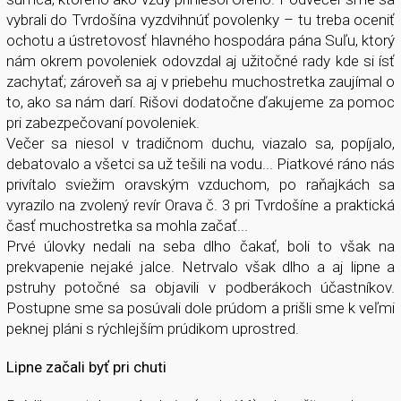
vybrali do Tvrdošína vyzdvihnúť povolenky – tu treba oceniť
ochotu a ústretovosť hlavného hospodára pána Suľu, ktorý
nám okrem povoleniek odovzdal aj užitočné rady kde si ísť
zachytať; zároveň sa aj v priebehu muchostretka zaujímal o
to, ako sa nám darí. Rišovi dodatočne ďakujeme za pomoc
pri zabezpečovaní povoleniek.
Večer sa niesol v tradičnom duchu, viazalo sa, popíjalo,
debatovalo a všetci sa už tešili na vodu... Piatkové ráno nás
privítalo sviežim oravským vzduchom, po raňajkách sa
vyrazilo na zvolený revír Orava č. 3 pri Tvrdošíne a praktická
časť muchostretka sa mohla začať...
Prvé úlovky nedali na seba dlho čakať, boli to však na
prekvapenie nejaké jalce. Netrvalo však dlho a aj lipne a
pstruhy potočné sa objavili v podberákoch účastníkov.
Postupne sme sa posúvali dole prúdom a prišli sme k veľmi
peknej pláni s rýchlejším prúdikom uprostred.
Lipne začali byť pri chuti