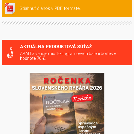
Stiahnuť článok v PDF formáte.
AKTUÁLNA PRODUKTOVÁ SÚŤAŽ
ABAITS venuje mix 1-kilogramových balení boilies
v
hodnote 70 €.