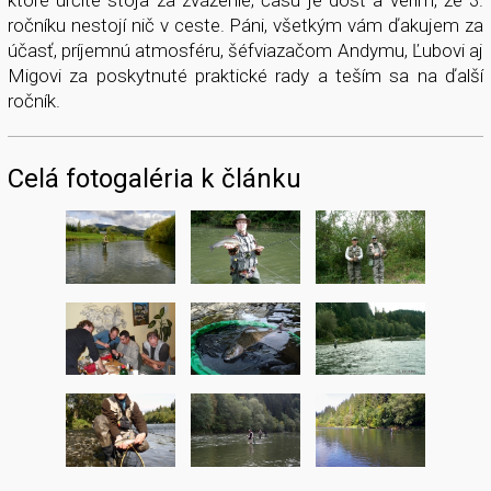
ktoré určite stoja za zváženie; času je dosť a verím, že 3.
ročníku nestojí nič v ceste. Páni, všetkým vám ďakujem za
účasť, príjemnú atmosféru, šéfviazačom Andymu, Ľubovi aj
Migovi za poskytnuté praktické rady a teším sa na ďalší
ročník.
Celá fotogaléria k článku