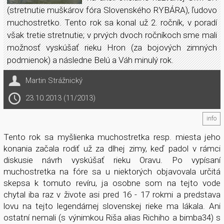
(stretnutie muškárov fóra Slovenského RYBÁRA), ľudovo
muchostretko. Tento rok sa konal už 2. ročník, v poradí
však tretie stretnutie; v prvých dvoch ročníkoch sme mali
možnosť vyskúšať rieku Hron (za bojových zimných
podmienok) a následne Belú a Váh minulý rok.
Martin Strážnický
23.10.2013 (11/2013)
info
Tento rok sa myšlienka muchostretka resp. miesta jeho
konania začala rodiť už za dlhej zimy, keď padol v rámci
diskusie návrh vyskúšať rieku Oravu. Po vypísaní
muchostretka na fóre sa u niektorých objavovala určitá
skepsa k tomuto revíru, ja osobne som na tejto vode
chytal iba raz v živote asi pred 16 - 17 rokmi a predstava
lovu na tejto legendárnej slovenskej rieke ma lákala. Ani
ostatní nemali (s výnimkou Riša alias Richiho a bimba34) s