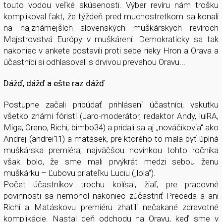
touto vodou veľké skúsenosti. Výber revíru nám trošku
komplikoval fakt, že týždeň pred muchostretkom sa konali
na najznámejších slovenských muškárskych revíroch
Majstrovstvá Európy v muškárení. Demokraticky sa tak
nakoniec v ankete postavili proti sebe rieky Hron a Orava a
účastníci si odhlasovali s drvivou prevahou Oravu...
Dážď, dážď a ešte raz dážď
Postupne začali pribúdať prihlásení účastníci, vskutku
všetko známi fóristi (Jaro-moderátor, redaktor Andy, luiRA,
Miga, Oreno, Richi, bimbo34) a pridali sa aj „nováčikovia“ ako
Andrej (andrei11) a matásek, pre ktorého to mala byť úplná
muškárska premiéra; najväčšou novinkou tohto ročníka
však bolo, že sme mali prvýkrát medzi sebou ženu
muškárku – Ľubovu priateľku Luciu („lola“).
Počet účastníkov trochu kolísal, žiaľ, pre pracovné
povinnosti sa nemohol nakoniec zúčastniť Preceda a ani
Richi a Matáskovu premiéru zhatili nečakané zdravotné
komplikácie. Nastal deň odchodu na Oravu, keď sme v