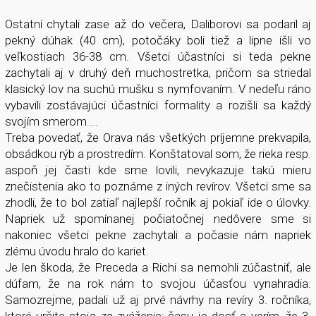
Ostatní chytali zase až do večera, Daliborovi sa podaril aj
pekný dúhak (40 cm), potočáky boli tiež a lipne išli vo
veľkostiach 36-38 cm. Všetci účastníci si teda pekne
zachytali aj v druhý deň muchostretka, pričom sa striedal
klasický lov na suchú mušku s nymfovaním. V nedeľu ráno
vybavili zostávajúci účastníci formality a rozišli sa každý
svojím smerom....
Treba povedať, že Orava nás všetkých príjemne prekvapila,
obsádkou rýb a prostredím. Konštatoval som, že rieka resp.
aspoň jej časti kde sme lovili, nevykazuje takú mieru
znečistenia ako to poznáme z iných revírov. Všetci sme sa
zhodli, že to bol zatiaľ najlepší ročník aj pokiaľ ide o úlovky.
Napriek už spomínanej počiatočnej nedôvere sme si
nakoniec všetci pekne zachytali a počasie nám napriek
zlému úvodu hralo do kariet.
Je len škoda, že Preceda a Richi sa nemohli zúčastniť, ale
dúfam, že na rok nám to svojou účasťou vynahradia.
Samozrejme, padali už aj prvé návrhy na revíry 3. ročníka,