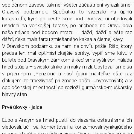
spoločnom závese takmer všetci zúčastnení vyrazili smer
Oravský podzámok. Spočiatku to vyzeralo na úplnú
katastrofu, kým po ceste sme pod Donovalmi obedovali
usadení na vonkajšej terase, po príchode na Oravu bola
naša nálada pod bodom mrazu – dážď, dážď a ešte raz
dážď, rieka mala farbu zmiešaného kakaa a čiernej kávy.
V Oravskom podzámku za nami na chvíľu prišiel Rišo, ktorý
predsa len mal optimistickejšie správy; vypili sme kávu v
bufete pod Oravským zámkom a keď sme vyšli von, nálada
hneď stúpla – svietilo slnko a mraky mizli. Ubytovali sme sa
v príjemnom „Penzióne u nás“ (pani majiteľke ešte raz
ďakujem za trpezlivosť pri zmene počtu ubytovaných) a v
spoločenskej miestnosti sa rozložil gurmánsko-muškársky
hlavný stan.
Prvé úlovky - jalce
Ľubo s Andym sa hneď pustili do viazania, ostatní sme ich
sledovali, učili sa, komentovali a konzumovali vynikajúceho
sumca, ktorého ako vždy priniesol Oreno. Podvečer sme sa