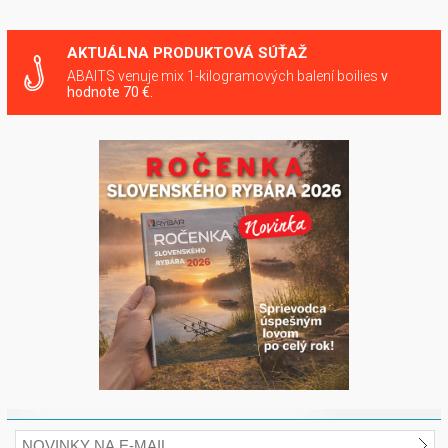
AKTUÁLNA PRODUKTOVÁ SÚŤAŽ
ABAITS venuje mix 1-kilogramových balení boilies
v
hodnote 70 €.