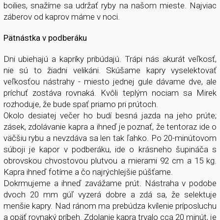
boilies, snažíme sa udržať ryby na našom mieste. Najviac
záberov od kaprov máme v noci.
Pätnástka v podberáku
Dni ubiehajú a kapríky pribúdajú. Trápi nás akurát veľkosť,
nie sú to žiadni velikáni. Skúšame kapry vyselektovať
veľkosťou nástrahy - miesto jednej gule dávame dve, ale
príchuť zostáva rovnaká. Kvôli teplým nociam sa Mirek
rozhoduje, že bude spať priamo pri prútoch.
Okolo desiatej večer ho budí besná jazda na jeho prúte;
zásek, zdolávanie kapra a ihneď je poznať, že tentoraz ide o
väčšiu rybu a nevzdáva sa len tak ľahko. Po 20-minútovom
súboji je kapor v podberáku, ide o krásneho šupináča s
obrovskou chvostovou plutvou a mierami 92 cm a 15 kg.
Kapra ihneď fotíme a čo najrýchlejšie púšťame.
Dokrmujeme a ihneď zavážame prút. Nástraha v podobe
dvoch 20 mm gúľ vyzerá dobre a zdá sa, že selektuje
menšie kapry. Nad ránom ma prebúdza kvílenie príposluchu
a opäť rovnaký príbeh. Zdolanie kapra trvalo cca 20 minút, je