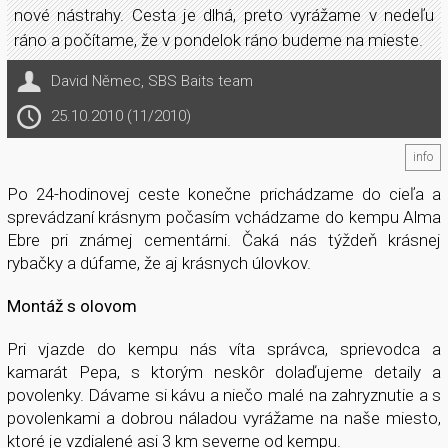
nové nástrahy. Cesta je dlhá, preto vyrážame v nedeľu
ráno a počítame, že v pondelok ráno budeme na mieste.
David Němec
,
SBS Baits team
25.10.2010 (11/2010)
info
Po 24-hodinovej ceste konečne prichádzame do cieľa a
sprevádzaní krásnym počasím vchádzame do kempu Alma
Ebre pri známej cementárni. Čaká nás týždeň krásnej
rybačky a dúfame, že aj krásnych úlovkov.
Montáž s olovom
Pri vjazde do kempu nás víta správca, sprievodca a
kamarát Pepa, s ktorým neskôr dolaďujeme detaily a
povolenky. Dávame si kávu a niečo malé na zahryznutie a s
povolenkami a dobrou náladou vyrážame na naše miesto,
ktoré je vzdialené asi 3 km severne od kempu.