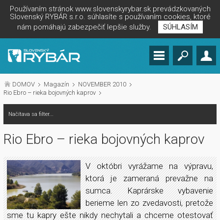
Používaním stránok www.slovenskyrybar.sk prevádzkovaných
Slovenský RYBÁR s.r.o. súhlasíte s používaním cookies, ktoré
nám pomáhajú zabezpečiť lepšie služby.
SÚHLASÍM
DOMOV
Magazín
NOVEMBER 2010
Rio Ebro – rieka bojovných kaprov
Načítava sa filter...
Rio Ebro – rieka bojovných kaprov
V októbri vyrážame na výpravu,
ktorá je zameraná prevažne na
sumca. Kaprárske vybavenie
berieme len zo zvedavosti, pretože
sme tu kapry ešte nikdy nechytali a chceme otestovať