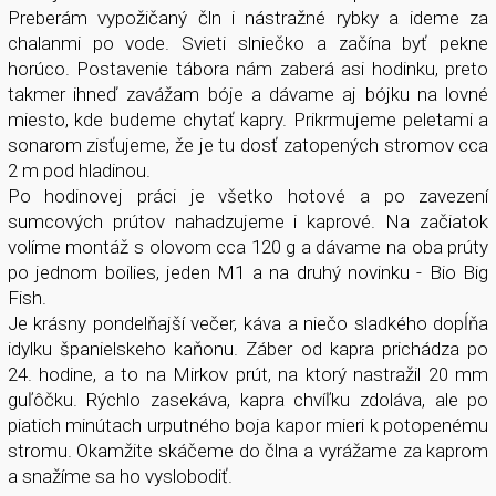
Preberám vypožičaný čln i nástražné rybky a ideme za
chalanmi po vode. Svieti slniečko a začína byť pekne
horúco. Postavenie tábora nám zaberá asi hodinku, preto
takmer ihneď zavážam bóje a dávame aj bójku na lovné
miesto, kde budeme chytať kapry. Prikrmujeme peletami a
sonarom zisťujeme, že je tu dosť zatopených stromov cca
2 m pod hladinou.
Po hodinovej práci je všetko hotové a po zavezení
sumcových prútov nahadzujeme i kaprové. Na začiatok
volíme montáž s olovom cca 120 g a dávame na oba prúty
po jednom boilies, jeden M1 a na druhý novinku - Bio Big
Fish.
Je krásny pondelňajší večer, káva a niečo sladkého dopĺňa
idylku španielskeho kaňonu. Záber od kapra prichádza po
24. hodine, a to na Mirkov prút, na ktorý nastražil 20 mm
guľôčku. Rýchlo zasekáva, kapra chvíľku zdoláva, ale po
piatich minútach urputného boja kapor mieri k potopenému
stromu. Okamžite skáčeme do člna a vyrážame za kaprom
a snažíme sa ho vyslobodiť.