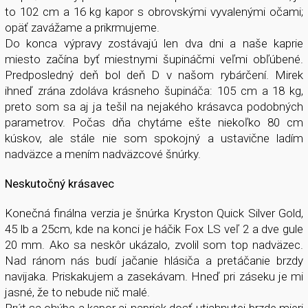
to 102 cm a 16 kg kapor s obrovskými vyvalenými očami;
opäť zavážame a prikrmujeme.
Do konca výpravy zostávajú len dva dni a naše kaprie
miesto začína byť miestnymi šupináčmi veľmi obľúbené.
Predposledný deň bol deň D v našom rybárčení. Mirek
ihneď zrána zdoláva krásneho šupináča: 105 cm a 18 kg,
preto som sa aj ja tešil na nejakého krásavca podobných
parametrov. Počas dňa chytáme ešte niekoľko 80 cm
kúskov, ale stále nie som spokojný a ustavične ladím
nadväzce a mením nadväzcové šnúrky.
Neskutočný krásavec
Konečná finálna verzia je šnúrka Kryston Quick Silver Gold,
45 lb a 25cm, kde na konci je háčik Fox LS veľ 2 a dve gule
20 mm. Ako sa neskôr ukázalo, zvolil som top nadväzec.
Nad ránom nás budí jačanie hlásiča a pretáčanie brzdy
navijaka. Priskakujem a zasekávam. Hneď pri záseku je mi
jasné, že to nebude nič malé.