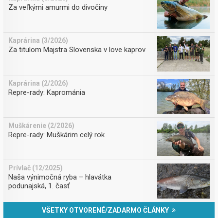
Za veľkými amurmi do divočiny
Kaprárina (3/2026)
Za titulom Majstra Slovenska v love kaprov
Kaprárina (2/2026)
Repre-rady: Kaprománia
Muškárenie (2/2026)
Repre-rady: Muškárim celý rok
Prívlač (12/2025)
Naša výnimočná ryba – hlavátka
podunajská, 1. časť
VŠETKY OTVORENÉ/ZADARMO ČLÁNKY