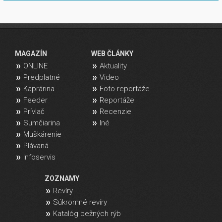
MAGAZÍN
WEB ČLÁNKY
ONLINE
Aktuality
Predplatné
Video
Kaprárina
Foto reportáže
Feeder
Reportáže
Prívlač
Recenzie
Sumčiarina
Iné
Muškárenie
Plávaná
Infoservis
ZOZNAMY
Revíry
Súkromné revíry
Katalóg bežných rýb