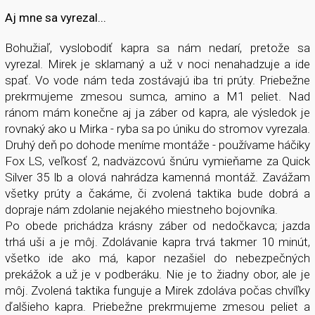
Aj mne sa vyrezal...
Bohužiaľ, vyslobodiť kapra sa nám nedarí, pretože sa
vyrezal. Mirek je sklamaný a už v noci nenahadzuje a ide
spať. Vo vode nám teda zostávajú iba tri prúty. Priebežne
prekrmujeme zmesou sumca, amino a M1 peliet. Nad
ránom mám konečne aj ja záber od kapra, ale výsledok je
rovnaký ako u Mirka - ryba sa po úniku do stromov vyrezala.
Druhý deň po dohode meníme montáže - používame háčiky
Fox LS, veľkosť 2, nadväzcovú šnúru vymieňame za Quick
Silver 35 lb a olová nahrádza kamenná montáž. Zavážam
všetky prúty a čakáme, či zvolená taktika bude dobrá a
dopraje nám zdolanie nejakého miestneho bojovníka.
Po obede prichádza krásny záber od nedočkavca; jazda
trhá uši a je môj. Zdolávanie kapra trvá takmer 10 minút,
všetko ide ako má, kapor nezašiel do nebezpečných
prekážok a už je v podberáku. Nie je to žiadny obor, ale je
môj. Zvolená taktika funguje a Mirek zdoláva počas chvíľky
ďalšieho kapra. Priebežne prekrmujeme zmesou peliet a