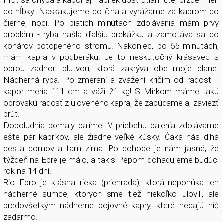
Prút sa ohýba a kapor aj napriek dosť utiahnutej brzde mieri
do hĺbky. Naskakujeme do člna a vyrážame za kaprom do
čiernej noci. Po piatich minútach zdolávania mám prvý
problém - ryba našla ďalšiu prekážku a zamotáva sa do
konárov potopeného stromu. Nakoniec, po 65 minutách,
mám kapra v podberáku. Je to neskutočný krásavec s
obrou zadnou plutvou, ktorá zakrýva obe moje dlane.
Nádherná ryba. Po zmeraní a zvážení kričím od radosti -
kapor meria 111 cm a váži 21 kg! S Mirkom máme takú
obrovskú radosť z uloveného kapra, že zabúdame aj zaviezť
prút.
Dopoludnia pomaly balíme. V priebehu balenia zdolávame
ešte pár kapríkov, ale žiadne veľké kúsky. Čaká nás dlhá
cesta domov a tam zima. Po dohode je nám jasné, že
týždeň na Ebre je málo, a tak s Pepom dohadujeme budúci
rok na 14 dní.
Rio Ebro je krásna rieka (priehrada), ktorá neponúka len
nádherné sumce, ktorých sme tiež niekoľko ulovili, ale
predovšetkým nádherne bojovné kapry, ktoré nedajú nič
zadarmo.