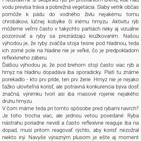
vodu prevísa tráva a pobrežná vegetácia. Slabý vetrík občas
pomôže k pádu do vodného živlu nejakému tomu
chrobákovi, lúčnej kobylke či inému hmyzu. Aktivitu rýb
môžeme veľmi často v takýchto partiách rieky aj vizuálne
pozorovať a ryby sa prezrádzajú krúžkovaním. Našou
výhodou je, že ryby zväčša stoja tesne pod hladinou, teda
ich zorné pole na hladine nie je veľké, čo je predpokladom
reflexívneho záberu.
Ďalšou výhodou je, že pod brehom stojí často viac rýb a
hmyz na hladinu dopadáva iba sporadicky. Platí tu známe
porekadlo - kto prv príde, ten prv žerie. Hmyz nie je nejako
ťažko uloviteľná korisť, ale potravná konkurencia býva dosť
značná; výnimku tvorí asi iba masové rojenie nejakého
druhu hmyzu.
V čom máme teda pri tomto spôsobe pred rybami navrch?
Je toho trocha viac, ale jednou vetou povedané: Ryba
nástrahu poriadne nevidí a často reflexívne reaguje iba na
dopad, musí pritom reagovať rýchlo, aby korisť nezožral
niekto iný. Navyše výrazným plusom je ešte aj moment