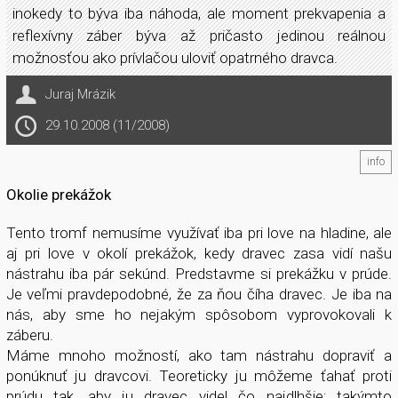
inokedy to býva iba náhoda, ale moment prekvapenia a
reflexívny záber býva až pričasto jedinou reálnou
možnosťou ako prívlačou uloviť opatrného dravca.
Juraj Mrázik
29.10.2008 (11/2008)
info
Okolie prekážok
Tento tromf nemusíme využívať iba pri love na hladine, ale
aj pri love v okolí prekážok, kedy dravec zasa vidí našu
nástrahu iba pár sekúnd. Predstavme si prekážku v prúde.
Je veľmi pravdepodobné, že za ňou číha dravec. Je iba na
nás, aby sme ho nejakým spôsobom vyprovokovali k
záberu.
Máme mnoho možností, ako tam nástrahu dopraviť a
ponúknuť ju dravcovi. Teoreticky ju môžeme ťahať proti
prúdu tak, aby ju dravec videl čo najdlhšie; takýmto