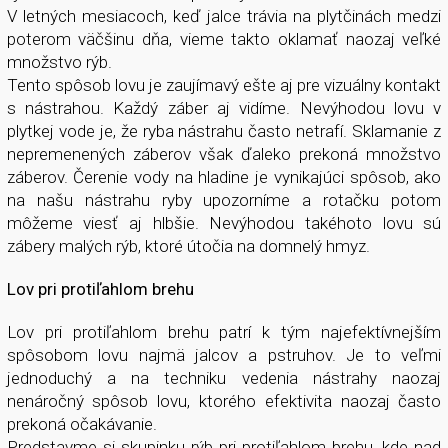
V letných mesiacoch, keď jalce trávia na plytčinách medzi
poterom väčšinu dňa, vieme takto oklamať naozaj veľké
množstvo rýb.
Tento spôsob lovu je zaujímavý ešte aj pre vizuálny kontakt
s nástrahou. Každý záber aj vidíme. Nevýhodou lovu v
plytkej vode je, že ryba nástrahu často netrafí. Sklamanie z
nepremenených záberov však ďaleko prekoná množstvo
záberov. Čerenie vody na hladine je vynikajúci spôsob, ako
na našu nástrahu ryby upozorníme a rotačku potom
môžeme viesť aj hlbšie. Nevýhodou takéhoto lovu sú
zábery malých rýb, ktoré útočia na domnelý hmyz.
Lov pri protiľahlom brehu
Lov pri protiľahlom brehu patrí k tým najefektívnejším
spôsobom lovu najmä jalcov a pstruhov. Je to veľmi
jednoduchý a na techniku vedenia nástrahy naozaj
nenáročný spôsob lovu, ktorého efektivita naozaj často
prekoná očakávanie.
Predstavme si skupinku rýb pri protiľahlom brehu, kde nad