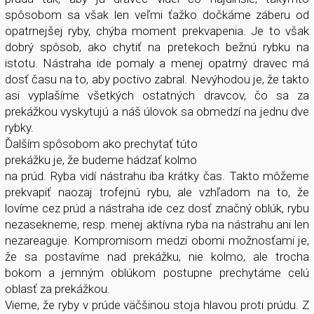
spôsobom sa však len veľmi ťažko dočkáme záberu od
opatrnejšej ryby, chýba moment prekvapenia. Je to však
dobrý spôsob, ako chytiť na pretekoch bežnú rybku na
istotu. Nástraha ide pomaly a menej opatrný dravec má
dosť času na to, aby poctivo zabral. Nevýhodou je, že takto
asi vyplašíme všetkých ostatných dravcov, čo sa za
prekážkou vyskytujú a náš úlovok sa obmedzí na jednu dve
rybky.
Ďalším spôsobom ako prechytať túto
prekážku je, že budeme hádzať kolmo
na prúd. Ryba vidí nástrahu iba krátky čas. Takto môžeme
prekvapiť naozaj trofejnú rybu, ale vzhľadom na to, že
lovíme cez prúd a nástraha ide cez dosť značný oblúk, rybu
nezasekneme, resp. menej aktívna ryba na nástrahu ani len
nezareaguje. Kompromisom medzi obomi možnosťami je,
že sa postavíme nad prekážku, nie kolmo, ale trocha
bokom a jemným oblúkom postupne prechytáme celú
oblasť za prekážkou.
Vieme, že ryby v prúde väčšinou stoja hlavou proti prúdu. Z