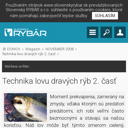
Používaním stránok www.slovenskyrybar.sk prevádzkovaných
Slovenský RYBÁR s.r.o. súhlasíte s používaním cookies, ktoré
nám pomáhajú zabezpečiť lepšie služby.
SÚHLASÍM
DOMOV
Magazín
NOVEMBER 2008
Technika lovu dravých rýb 2. časť
Načítava sa filter...
Technika lovu dravých rýb 2. časť
Moment prekvapenia, zameraný na
zmysly, vďaka ktorým sú predátori
predátormi, ich robí veľmi často
bezmocnými a stávajú sa našou
korisťou. Náš lov môže byť týmto smerom cielený,