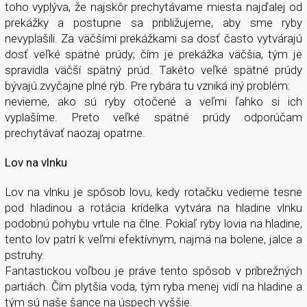
toho vyplýva, že najskôr prechytávame miesta najďalej od
prekážky a postupne sa približujeme, aby sme ryby
nevyplašili. Za väčšími prekážkami sa dosť často vytvárajú
dosť veľké spätné prúdy; čím je prekážka väčšia, tým je
spravidla väčší spätný prúd. Takéto veľké spätné prúdy
bývajú zvyčajne plné rýb. Pre rybára tu vzniká iný problém:
nevieme, ako sú ryby otočené a veľmi ľahko si ich
vyplašíme. Preto veľké spätné prúdy odporúčam
prechytávať naozaj opatrne.
Lov na vlnku
Lov na vlnku je spôsob lovu, kedy rotačku vedieme tesne
pod hladinou a rotácia krídelka vytvára na hladine vlnku
podobnú pohybu vrtule na člne. Pokiaľ ryby lovia na hladine,
tento lov patrí k veľmi efektívnym, najmä na bolene, jalce a
pstruhy.
Fantastickou voľbou je práve tento spôsob v príbrežných
partiách. Čím plytšia voda, tým ryba menej vidí na hladine a
tým sú naše šance na úspech vyššie.