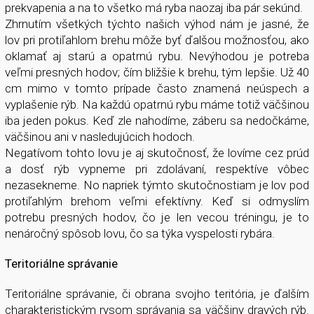
prekvapenia a na to všetko má ryba naozaj iba pár sekúnd.
Zhrnutím všetkých týchto našich výhod nám je jasné, že
lov pri protiľahlom brehu môže byť ďalšou možnosťou, ako
oklamať aj starú a opatrnú rybu. Nevýhodou je potreba
veľmi presných hodov; čím bližšie k brehu, tým lepšie. Už 40
cm mimo v tomto prípade často znamená neúspech a
vyplašenie rýb. Na každú opatrnú rybu máme totiž väčšinou
iba jeden pokus. Keď zle nahodíme, záberu sa nedočkáme,
väčšinou ani v nasledujúcich hodoch.
Negatívom tohto lovu je aj skutočnosť, že lovíme cez prúd
a dosť rýb vypneme pri zdolávaní, respektíve vôbec
nezasekneme. No napriek týmto skutočnostiam je lov pod
protiľahlým brehom veľmi efektívny. Keď si odmyslím
potrebu presných hodov, čo je len vecou tréningu, je to
nenáročný spôsob lovu, čo sa týka vyspelosti rybára.
Teritoriálne správanie
Teritoriálne správanie, či obrana svojho teritória, je ďalším
charakteristickým rysom správania sa väčšiny dravých rýb.