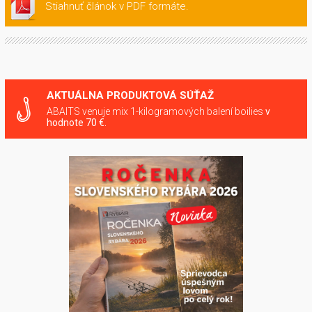
Stiahnuť článok v PDF formáte.
AKTUÁLNA PRODUKTOVÁ SÚŤAŽ
ABAITS venuje mix 1-kilogramových balení boilies
v
hodnote 70 €.