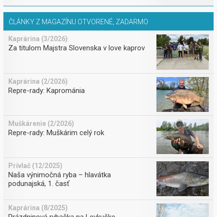
ČLÁNKY Z MAGAZÍNU OTVORENÉ, ZADARMO
Kaprárina (3/2026)
Za titulom Majstra Slovenska v love kaprov
Kaprárina (2/2026)
Repre-rady: Kaprománia
Muškárenie (2/2026)
Repre-rady: Muškárim celý rok
Prívlač (12/2025)
Naša výnimočná ryba – hlavátka
podunajská, 1. časť
Kaprárina (8/2025)