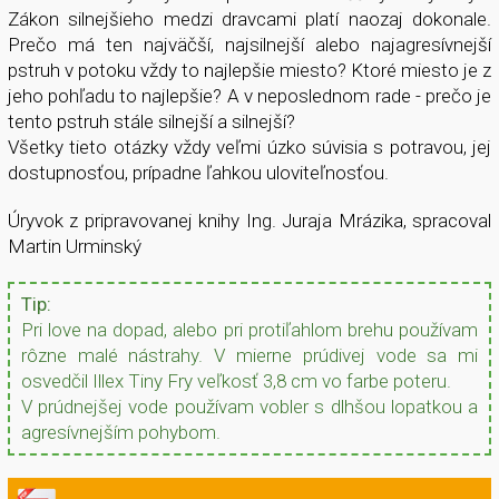
Zákon silnejšieho medzi dravcami platí naozaj dokonale.
Prečo má ten najväčší, najsilnejší alebo najagresívnejší
pstruh v potoku vždy to najlepšie miesto? Ktoré miesto je z
jeho pohľadu to najlepšie? A v neposlednom rade - prečo je
tento pstruh stále silnejší a silnejší?
Všetky tieto otázky vždy veľmi úzko súvisia s potravou, jej
dostupnosťou, prípadne ľahkou uloviteľnosťou.
Úryvok z pripravovanej knihy Ing. Juraja Mrázika, spracoval
Martin Urminský
Tip:
Pri love na dopad, alebo pri protiľahlom brehu používam
rôzne malé nástrahy. V mierne prúdivej vode sa mi
osvedčil Illex Tiny Fry veľkosť 3,8 cm vo farbe poteru.
V prúdnejšej vode používam vobler s dlhšou lopatkou a
agresívnejším pohybom.