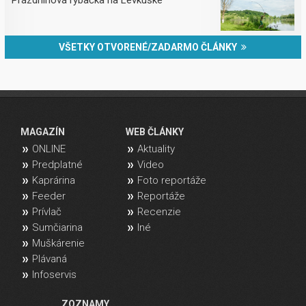
Prázdninová rybačka na Levkuške
VŠETKY OTVORENÉ/ZADARMO ČLÁNKY
MAGAZÍN
WEB ČLÁNKY
ONLINE
Aktuality
Predplatné
Video
Kaprárina
Foto reportáže
Feeder
Reportáže
Prívlač
Recenzie
Sumčiarina
Iné
Muškárenie
Plávaná
Infoservis
ZOZNAMY