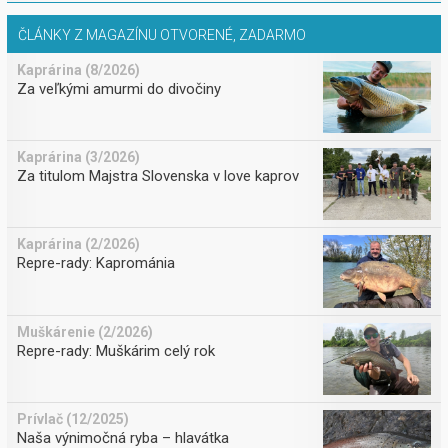
ČLÁNKY Z MAGAZÍNU OTVORENÉ, ZADARMO
Kaprárina (8/2026)
Za veľkými amurmi do divočiny
Kaprárina (3/2026)
Za titulom Majstra Slovenska v love kaprov
Kaprárina (2/2026)
Repre-rady: Kaprománia
Muškárenie (2/2026)
Repre-rady: Muškárim celý rok
Prívlač (12/2025)
Naša výnimočná ryba – hlavátka