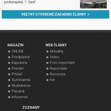
podunajská, 1. časť
VŠETKY OTVORENÉ/ZADARMO ČLÁNKY
MAGAZÍN
WEB ČLÁNKY
ONLINE
Aktuality
Predplatné
Video
Kaprárina
Foto reportáže
Feeder
Reportáže
Prívlač
Recenzie
Sumčiarina
Iné
Muškárenie
Plávaná
Infoservis
ZOZNAMY