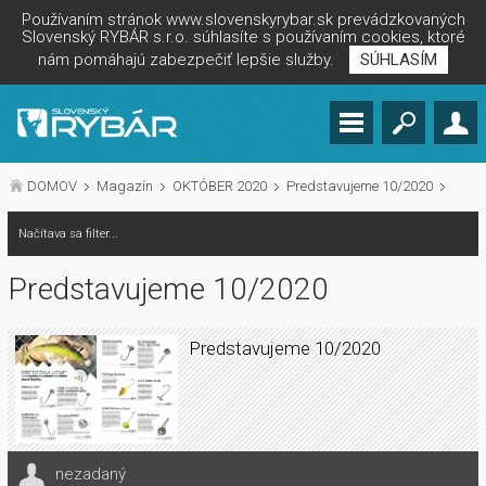
Používaním stránok www.slovenskyrybar.sk prevádzkovaných
Slovenský RYBÁR s.r.o. súhlasíte s používaním cookies, ktoré
nám pomáhajú zabezpečiť lepšie služby.
SÚHLASÍM
DOMOV
Magazín
OKTÓBER 2020
Predstavujeme 10/2020
Načítava sa filter...
Predstavujeme 10/2020
Predstavujeme 10/2020
nezadaný