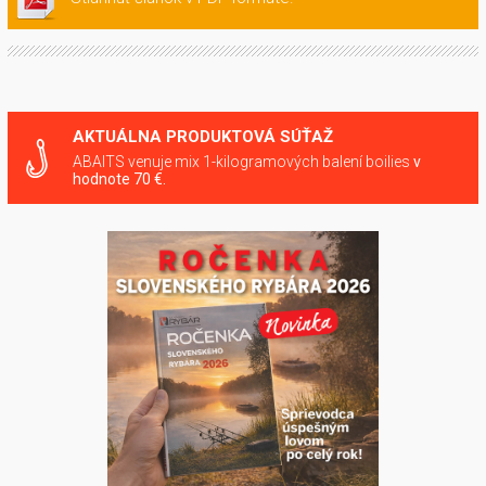
AKTUÁLNA PRODUKTOVÁ SÚŤAŽ
ABAITS venuje mix 1-kilogramových balení boilies
v
hodnote 70 €.