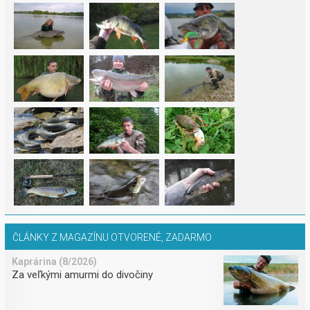
ČLÁNKY Z MAGAZÍNU OTVORENÉ, ZADARMO
Kaprárina (8/2026)
Za veľkými amurmi do divočiny