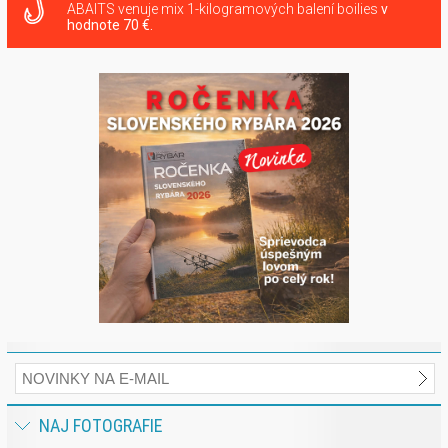
ABAITS venuje mix 1-kilogramových balení boilies
v
hodnote 70 €.
NAJ FOTOGRAFIE