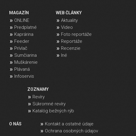
MAGAZÍN
WEB ČLÁNKY
ONLINE
Aktuality
Predplatné
Video
Kaprárina
Foto reportáže
Feeder
Reportáže
Prívlač
Recenzie
Sumčiarina
Iné
Muškárenie
Plávaná
Infoservis
ZOZNAMY
Revíry
Súkromné revíry
Katalóg bežných rýb
Kontakt a ostatné údaje
O NÁS
Ochrana osobných údajov