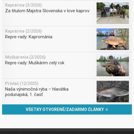
Kaprárina (3/2026)
Za titulom Majstra Slovenska v love kaprov
Kaprárina (2/2026)
Repre-rady: Kaprománia
Muškárenie (2/2026)
Repre-rady: Muškárim celý rok
Prívlač (12/2025)
Naša výnimočná ryba – hlavátka
podunajská, 1. časť
VŠETKY OTVORENÉ/ZADARMO ČLÁNKY