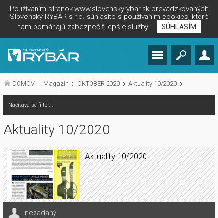
Používaním stránok www.slovenskyrybar.sk prevádzkovaných
Slovenský RYBÁR s.r.o. súhlasíte s používaním cookies, ktoré
nám pomáhajú zabezpečiť lepšie služby.
SÚHLASÍM
DOMOV
Magazín
OKTÓBER 2020
Aktuality 10/2020
Načítava sa filter...
Aktuality 10/2020
Aktuality 10/2020
nezadaný