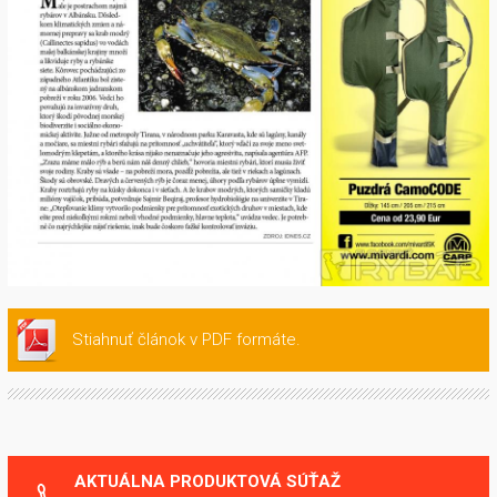
Stiahnuť článok v PDF formáte.
AKTUÁLNA PRODUKTOVÁ SÚŤAŽ