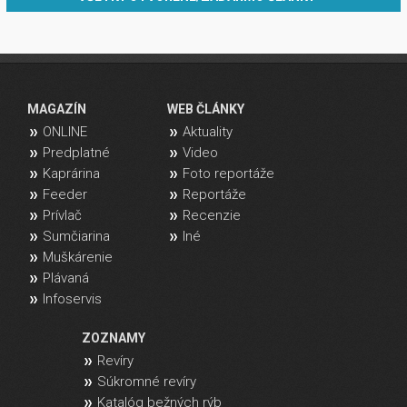
MAGAZÍN
WEB ČLÁNKY
ONLINE
Aktuality
Predplatné
Video
Kaprárina
Foto reportáže
Feeder
Reportáže
Prívlač
Recenzie
Sumčiarina
Iné
Muškárenie
Plávaná
Infoservis
ZOZNAMY
Revíry
Súkromné revíry
Katalóg bežných rýb