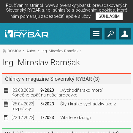
Používaním stránok www.slovenskyrybar.sk prevádzkovaných
Slovenský RYBÁR s.r.o. súhlasíte s používaním cookies, ktoré
nám pomáhajú zabezpečiť lepšie služby.
SÚHLASÍM
DOMOV
Autori
Ing. Miroslav Ramšak
Ing. Miroslav Ramšak
Články v magazíne Slovenský RYBÁR
(3)
„Vychodňarsko moro“
[23.08.2023]
9/2023
Konečne opäť na našej srdcovke
Štyri krátke vychádzky ako z
[25.04.2023]
5/2023
rozprávky
Vitajte v džungli
[22.12.2022]
1/2023