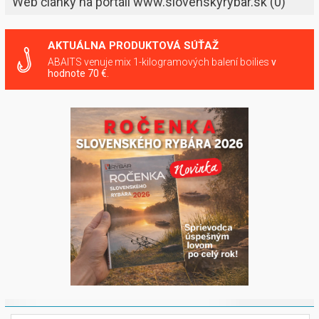
Web články na portáli www.slovenskyrybar.sk
(0)
AKTUÁLNA PRODUKTOVÁ SÚŤAŽ
ABAITS venuje mix 1-kilogramových balení boilies
v
hodnote 70 €.