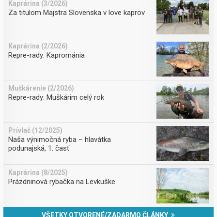
Kaprárina (3/2026)
Za titulom Majstra Slovenska v love kaprov
Kaprárina (2/2026)
Repre-rady: Kaprománia
Muškárenie (2/2026)
Repre-rady: Muškárim celý rok
Prívlač (12/2025)
Naša výnimočná ryba – hlavátka
podunajská, 1. časť
Kaprárina (8/2025)
Prázdninová rybačka na Levkuške
VŠETKY OTVORENÉ/ZADARMO ČLÁNKY