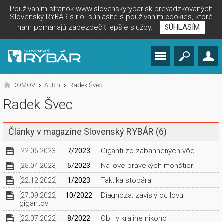
Používaním stránok www.slovenskyrybar.sk prevádzkovaných
Slovenský RYBÁR s.r.o. súhlasíte s používaním cookies, ktoré
nám pomáhajú zabezpečiť lepšie služby.
SÚHLASÍM
DOMOV
Autori
Radek Švec
Radek Švec
Články v magazíne Slovenský RYBÁR
(6)
Giganti zo zabahnených vôd
[22.06.2023]
7/2023
Na love pravekých monštier
[25.04.2023]
5/2023
Taktika stopára
[22.12.2022]
1/2023
Diagnóza: závislý od lovu
[27.09.2022]
10/2022
gigantov
Obri v krajine nikoho
[22.07.2022]
8/2022