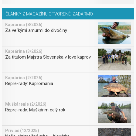
ČLÁNKY Z MAGAZÍNU OTVORENÉ, ZADARMO
Kaprárina (8/2026)
Za veľkými amurmi do divočiny
Kaprárina (3/2026)
Za titulom Majstra Slovenska v love kaprov
Kaprárina (2/2026)
Repre-rady: Kaprománia
Muškárenie (2/2026)
Repre-rady: Muškárim celý rok
Prívlač (12/2025)