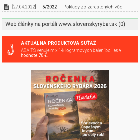
Poklady zo zarastených vôd
[27.04.2022]
5/2022
Web články na portáli www.slovenskyrybar.sk
(0)
AKTUÁLNA PRODUKTOVÁ SÚŤAŽ
ABAITS venuje mix 1-kilogramových balení boilies
v
hodnote 70 €.