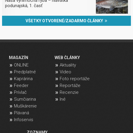
Naša výnimočná ryba – hlavátka
podunajská, 1. časť
VŠETKY OTVORENÉ/ZADARMO ČLÁNKY
MAGAZÍN
WEB ČLÁNKY
ONLINE
Aktuality
Predplatné
Video
Kaprárina
Foto reportáže
Feeder
Reportáže
Prívlač
Recenzie
Sumčiarina
Iné
Muškárenie
Plávaná
Infoservis
ZOZNAMY