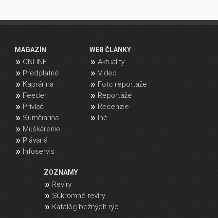
MAGAZÍN
WEB ČLÁNKY
ONLINE
Aktuality
Predplatné
Video
Kaprárina
Foto reportáže
Feeder
Reportáže
Prívlač
Recenzie
Sumčiarina
Iné
Muškárenie
Plávaná
Infoservis
ZOZNAMY
Revíry
Súkromné revíry
Katalóg bežných rýb