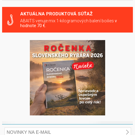
AKTUÁLNA PRODUKTOVÁ SÚŤAŽ
ABAITS venuje mix 1-kilogramových balení boilies
v
hodnote 70 €.