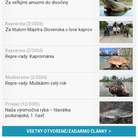
Za veľkými amurmi do divočiny
Kaprárina (3/2026)
Za titulom Majstra Slovenska v love kaprov
Kaprárina (2/2026)
Repre-rady: Kaprománia
Muškárenie (2/2026)
Repre-rady: Muškárim celý rok
Prívlač (12/2025)
Naša výnimočná ryba – hlavátka
podunajská, 1. časť
VŠETKY OTVORENÉ/ZADARMO ČLÁNKY