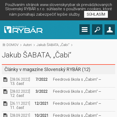
Používaním stránok www.slovenskyrybar.sk prevádzkovaných
Slovenský RYBÁR s.r.o. súhlasíte s používaním cookies, ktoré
nám pomáhajú zabezpečiť lepšie služby.
SÚHLASÍM
DOMOV
Autori
Jakub ŠABATA, „Čabi“
Jakub ŠABATA, „Čabi“
Články v magazíne Slovenský RYBÁR
(12)
Feedrová škola s „Čabim“ ‒
[28.06.2022]
7/2022
13. časť
Feedrová škola s „Čabim“ ‒
[28.02.2022]
3/2022
12. časť
Feedrová škola s „Čabim“ ‒
[26.11.2021]
12/2021
11. časť
Feedrová škola s „Čabim“ ‒
[28.09.2021]
10/2021