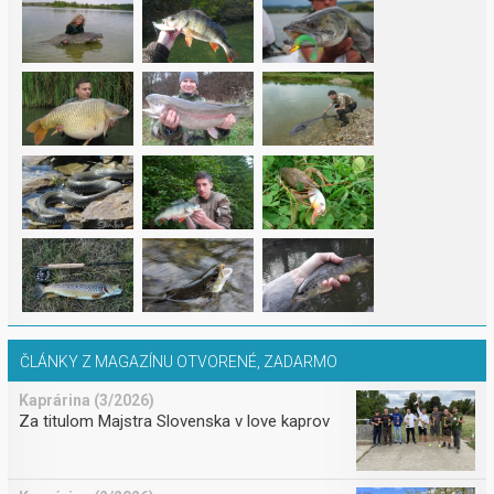
ČLÁNKY Z MAGAZÍNU OTVORENÉ, ZADARMO
Kaprárina (3/2026)
Za titulom Majstra Slovenska v love kaprov