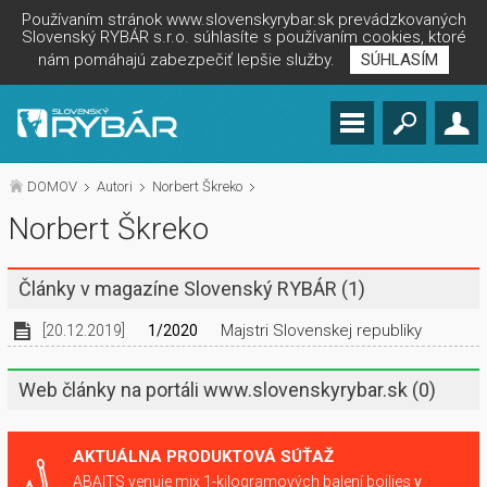
Používaním stránok www.slovenskyrybar.sk prevádzkovaných
Slovenský RYBÁR s.r.o. súhlasíte s používaním cookies, ktoré
nám pomáhajú zabezpečiť lepšie služby.
SÚHLASÍM
DOMOV
Autori
Norbert Škreko
Norbert Škreko
Články v magazíne Slovenský RYBÁR
(1)
Majstri Slovenskej republiky
[20.12.2019]
1/2020
Web články na portáli www.slovenskyrybar.sk
(0)
AKTUÁLNA PRODUKTOVÁ SÚŤAŽ
ABAITS venuje mix 1-kilogramových balení boilies
v