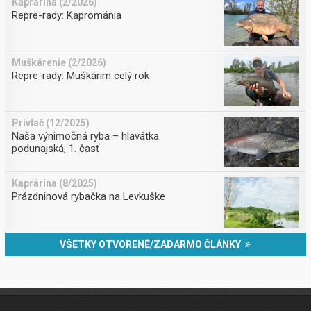
Kaprárina (2/2026)
Repre-rady: Kaprománia
Muškárenie (2/2026)
Repre-rady: Muškárim celý rok
Prívlač (12/2025)
Naša výnimočná ryba – hlavátka
podunajská, 1. časť
Kaprárina (8/2025)
Prázdninová rybačka na Levkuške
VŠETKY OTVORENÉ/ZADARMO ČLÁNKY