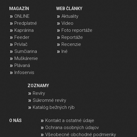
MAGAZÍN
WEB ČLÁNKY
ONLINE
Aktuality
Predplatné
Video
Kaprárina
Foto reportáže
Feeder
Reportáže
Prívlač
Recenzie
Sumčiarina
Iné
Muškárenie
Plávaná
Infoservis
ZOZNAMY
Revíry
Súkromné revíry
Katalóg bežných rýb
Kontakt a ostatné údaje
O NÁS
Ochrana osobných údajov
Všeobecné obchodné podmienky