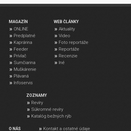
MAGAZÍN
WEB ČLÁNKY
ONLINE
Aktuality
Predplatné
Video
Kaprárina
Foto reportáže
Feeder
Reportáže
Prívlač
Recenzie
Sumčiarina
Iné
Muškárenie
Plávaná
Infoservis
ZOZNAMY
Revíry
Súkromné revíry
Katalóg bežných rýb
Kontakt a ostatné údaje
O NÁS