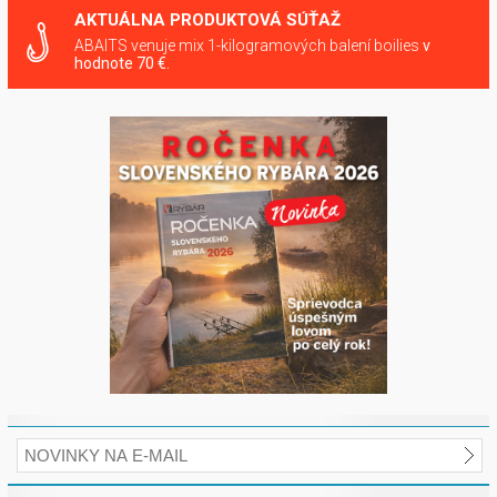
AKTUÁLNA PRODUKTOVÁ SÚŤAŽ
ABAITS venuje mix 1-kilogramových balení boilies
v
hodnote 70 €.