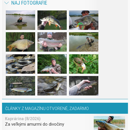
NAJ FOTOGRAFIE
ČLÁNKY Z MAGAZÍNU OTVORENÉ, ZADARMO
Kaprárina (8/2026)
Za veľkými amurmi do divočiny