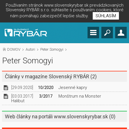
Používaním stránok www.slovenskyrybar.sk prevádzkovaných
Slovenský RYBÁR s.r.o. súhlasíte s používaním cookies, ktoré
nám pomáhajú zabezpečiť lepšie služby.
SÚHLASÍM
DOMOV
Autori
Peter Somogyi
Peter Somogyi
Články v magazíne Slovenský RYBÁR
(2)
Jesenné kapry
[29.09.2020]
10/2020
Monštrum na Monster
[03.03.2017]
3/2017
Halibut
Web články na portáli www.slovenskyrybar.sk
(0)