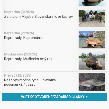
Kaprárina (3/2026)
Za titulom Majstra Slovenska v love kaprov
Kaprárina (2/2026)
Repre-rady: Kaprománia
Muškárenie (2/2026)
Repre-rady: Muškárim celý rok
Prívlač (12/2025)
Naša výnimočná ryba – hlavátka
podunajská, 1. časť
VŠETKY OTVORENÉ/ZADARMO ČLÁNKY