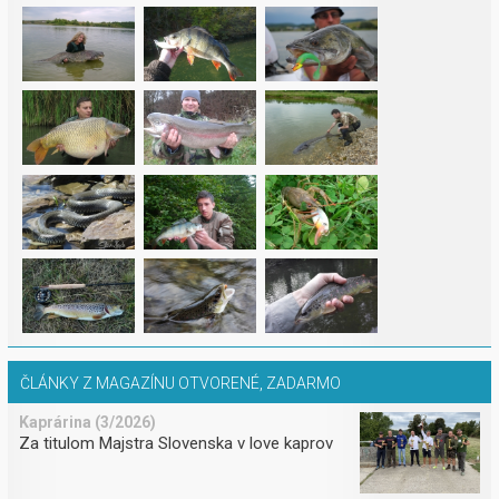
ČLÁNKY Z MAGAZÍNU OTVORENÉ, ZADARMO
Kaprárina (3/2026)
Za titulom Majstra Slovenska v love kaprov