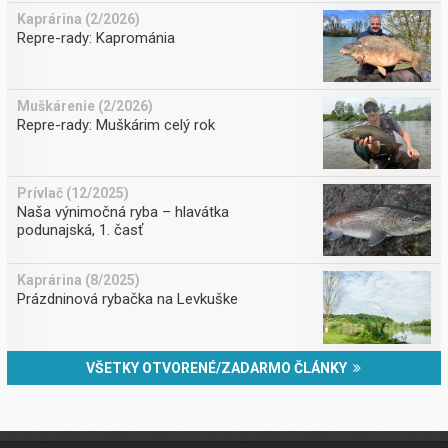
Kaprárina (2/2026)
Repre-rady: Kaprománia
Muškárenie (2/2026)
Repre-rady: Muškárim celý rok
Prívlač (12/2025)
Naša výnimočná ryba – hlavátka
podunajská, 1. časť
Kaprárina (8/2025)
Prázdninová rybačka na Levkuške
VŠETKY OTVORENÉ/ZADARMO ČLÁNKY