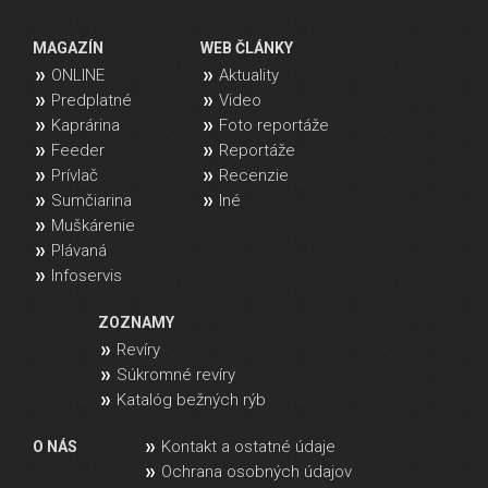
MAGAZÍN
WEB ČLÁNKY
ONLINE
Aktuality
Predplatné
Video
Kaprárina
Foto reportáže
Feeder
Reportáže
Prívlač
Recenzie
Sumčiarina
Iné
Muškárenie
Plávaná
Infoservis
ZOZNAMY
Revíry
Súkromné revíry
Katalóg bežných rýb
Kontakt a ostatné údaje
O NÁS
Ochrana osobných údajov