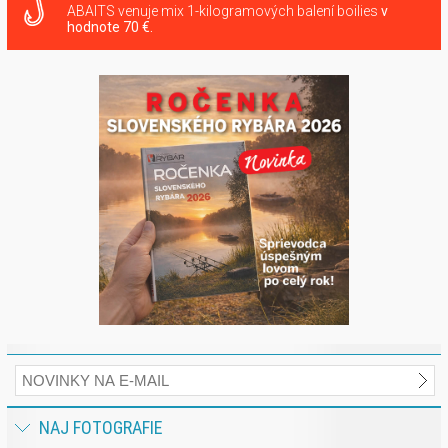
ABAITS venuje mix 1-kilogramových balení boilies
v
hodnote 70 €.
NAJ FOTOGRAFIE