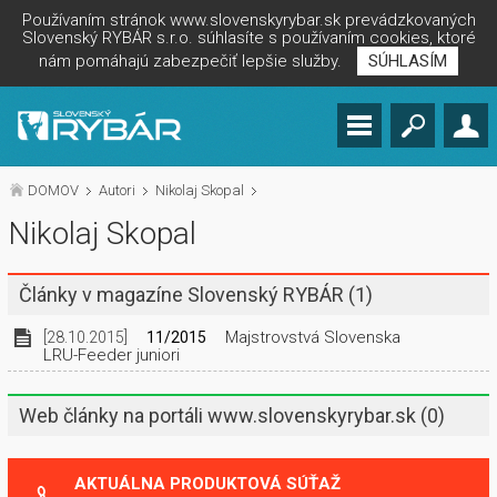
Používaním stránok www.slovenskyrybar.sk prevádzkovaných
Slovenský RYBÁR s.r.o. súhlasíte s používaním cookies, ktoré
nám pomáhajú zabezpečiť lepšie služby.
SÚHLASÍM
DOMOV
Autori
Nikolaj Skopal
Nikolaj Skopal
Články v magazíne Slovenský RYBÁR
(1)
Majstrovstvá Slovenska
[28.10.2015]
11/2015
LRU-Feeder juniori
Web články na portáli www.slovenskyrybar.sk
(0)
AKTUÁLNA PRODUKTOVÁ SÚŤAŽ