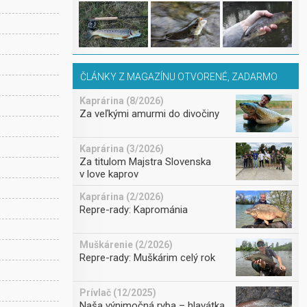
ČLÁNKY Z MAGAZÍNU OTVORENÉ, ZADARMO
Kaprárina (8/2026)
Za veľkými amurmi do divočiny
Kaprárina (3/2026)
Za titulom Majstra Slovenska
v love kaprov
Kaprárina (2/2026)
Repre-rady: Kaprománia
Muškárenie (2/2026)
Repre-rady: Muškárim celý rok
Prívlač (12/2025)
Naša výnimočná ryba – hlavátka