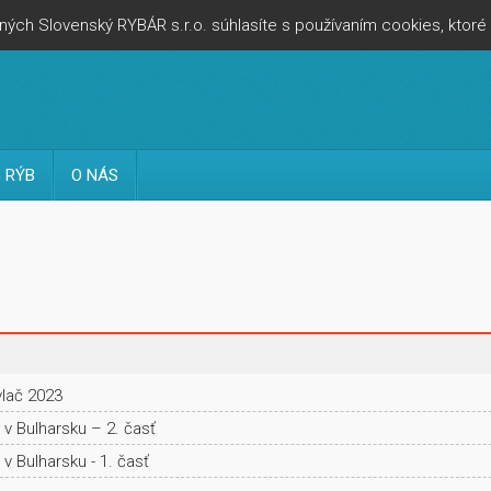
ých Slovenský RYBÁR s.r.o. súhlasíte s používaním cookies, ktor
 RÝB
O NÁS
vlač 2023
v Bulharsku – 2. časť
v Bulharsku - 1. časť