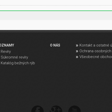
Kontakt a ostatné 
OZNAMY
O NÁS
Ochrana osobných 
Revíry
Všeobecné obcho
Súkromné revíry
Katalóg bežných rýb