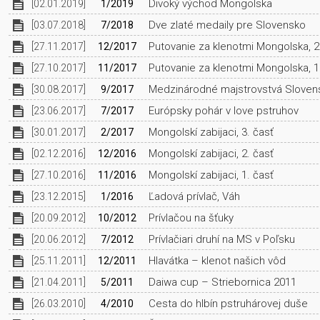
Divoký východ Mongolska
[02.01.2019]
1/2019
Dve zlaté medaily pre Slovensko
[03.07.2018]
7/2018
Putovanie za klenotmi Mongolska, 2
[27.11.2017]
12/2017
Putovanie za klenotmi Mongolska, 1
[27.10.2017]
11/2017
Medzinárodné majstrovstvá Slovenska
[30.08.2017]
9/2017
Európsky pohár v love pstruhov
[23.06.2017]
7/2017
Mongolskí zabijaci, 3. časť
[30.01.2017]
2/2017
Mongolskí zabijaci, 2. časť
[02.12.2016]
12/2016
Mongolskí zabijaci, 1. časť
[27.10.2016]
11/2016
Ľadová prívlač, Váh
[23.12.2015]
1/2016
Prívlačou na šťuky
[20.09.2012]
10/2012
Prívlačiari druhí na MS v Poľsku
[20.06.2012]
7/2012
Hlavátka – klenot našich vôd
[25.11.2011]
12/2011
Daiwa cup – Striebornica 2011
[21.04.2011]
5/2011
Cesta do hlbín pstruhárovej duše
[26.03.2010]
4/2010