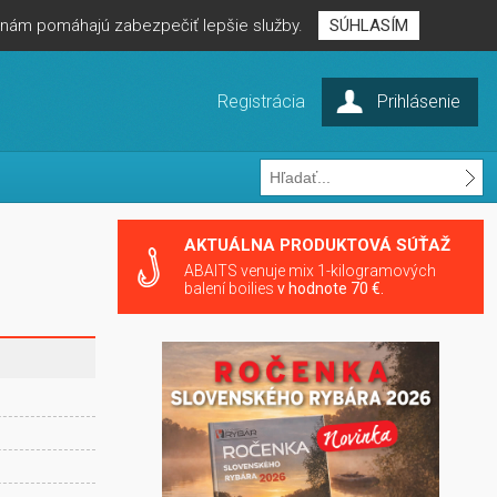
é nám pomáhajú zabezpečiť lepšie služby.
SÚHLASÍM
Registrácia
Prihlásenie
AKTUÁLNA PRODUKTOVÁ SÚŤAŽ
ABAITS venuje mix 1-kilogramových
balení boilies
v hodnote 70 €.