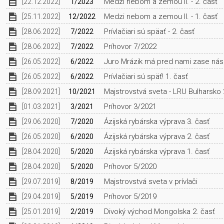
Medzi nebom a zemou II. - 2. časť
[22.12.2022]
1/2023
Medzi nebom a zemou II. - 1. časť
[25.11.2022]
12/2022
Prívlačiari sú späať - 2. časť
[28.06.2022]
7/2022
Príhovor 7/2022
[28.06.2022]
7/2022
Juro Mrázik má pred nami zase nás
[26.05.2022]
6/2022
Prívlačiari sú späť! 1. časť
[26.05.2022]
6/2022
Majstrovstvá sveta - LRU Bulharsko
[28.09.2021]
10/2021
Príhovor 3/2021
[01.03.2021]
3/2021
Ázijská rybárska výprava 3. časť
[29.06.2020]
7/2020
Ázijská rybárska výprava 2. časť
[26.05.2020]
6/2020
Ázijská rybárska výprava 1. časť
[28.04.2020]
5/2020
Príhovor 5/2020
[28.04.2020]
5/2020
Majstrovstvá sveta v prívlači
[29.07.2019]
8/2019
Príhovor 5/2019
[29.04.2019]
5/2019
Divoký východ Mongolska 2. časť
[25.01.2019]
2/2019