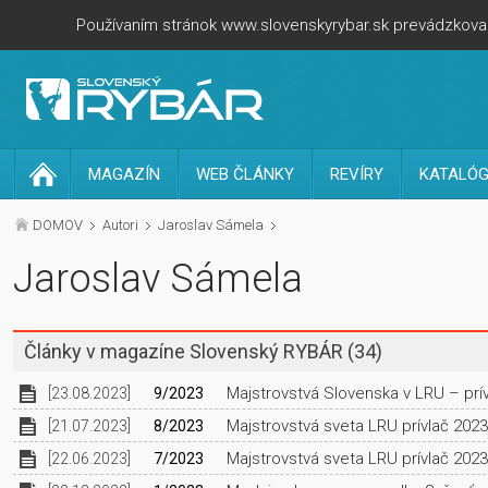
Používaním stránok www.slovenskyrybar.sk prevádzkovan
MAGAZÍN
WEB ČLÁNKY
REVÍRY
KATALÓG
DOMOV
Autori
Jaroslav Sámela
Jaroslav Sámela
Články v magazíne Slovenský RYBÁR
(34)
Majstrovstvá Slovenska v LRU – prí
[23.08.2023]
9/2023
Majstrovstvá sveta LRU prívlač 2023 
[21.07.2023]
8/2023
Majstrovstvá sveta LRU prívlač 2023 
[22.06.2023]
7/2023