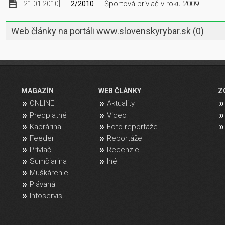
Športová prívlač v roku 2009
[21.01.2010]
2/2010
Web články na portáli www.slovenskyrybar.sk
(0)
MAGAZÍN
WEB ČLÁNKY
Z
ONLINE
Aktuality
Predplatné
Video
Kaprárina
Foto reportáže
Feeder
Reportáže
Prívlač
Recenzie
Sumčiarina
Iné
Muškárenie
Plávaná
Infoservis