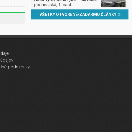
podunajská, 1. časť
VŠETKY OTVORENÉ/ZADARMO ČLÁNKY
údaje
údajov
dné podmienky