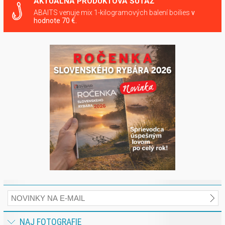
AKTUÁLNA PRODUKTOVÁ SÚŤAŽ
ABAITS venuje mix 1-kilogramových balení boilies
v
hodnote 70 €.
NAJ FOTOGRAFIE