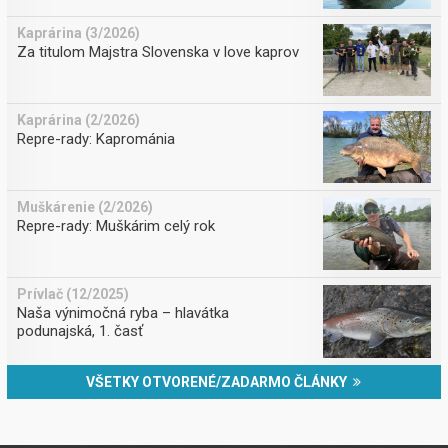
Kaprárina (3/2026)
Za titulom Majstra Slovenska v love kaprov
Kaprárina (2/2026)
Repre-rady: Kaprománia
Muškárenie (2/2026)
Repre-rady: Muškárim celý rok
Prívlač (12/2025)
Naša výnimočná ryba – hlavátka
podunajská, 1. časť
VŠETKY OTVORENÉ/ZADARMO ČLÁNKY