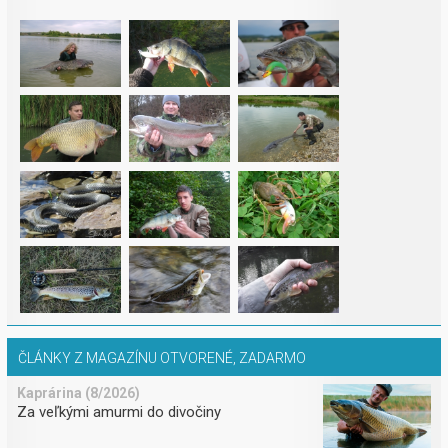
ČLÁNKY Z MAGAZÍNU OTVORENÉ, ZADARMO
Kaprárina (8/2026)
Za veľkými amurmi do divočiny