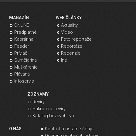
MAGAZÍN
WEB ČLÁNKY
ONLINE
Aktuality
Predplatné
Video
Kaprárina
Foto reportáže
Feeder
Reportáže
Prívlač
Recenzie
Sumčiarina
Iné
Muškárenie
Plávaná
Infoservis
ZOZNAMY
Revíry
Súkromné revíry
Katalóg bežných rýb
Kontakt a ostatné údaje
O NÁS
Ochrana osobných údajov