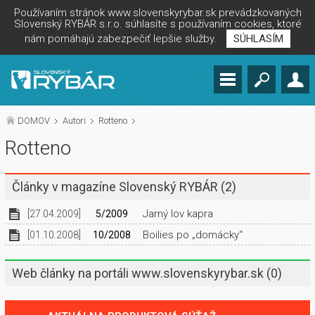
Používaním stránok www.slovenskyrybar.sk prevádzkovaných
Slovenský RYBÁR s.r.o. súhlasíte s používaním cookies, ktoré
nám pomáhajú zabezpečiť lepšie služby.
SÚHLASÍM
DOMOV
Autori
Rotteno
Rotteno
Články v magazíne Slovenský RYBÁR
(2)
Jarný lov kapra
[27.04.2009]
5/2009
Boilies po „domácky“
[01.10.2008]
10/2008
Web články na portáli www.slovenskyrybar.sk
(0)