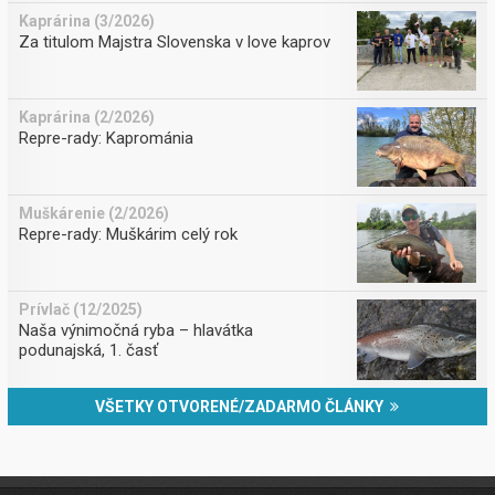
Kaprárina (3/2026)
Za titulom Majstra Slovenska v love kaprov
Kaprárina (2/2026)
Repre-rady: Kaprománia
Muškárenie (2/2026)
Repre-rady: Muškárim celý rok
Prívlač (12/2025)
Naša výnimočná ryba – hlavátka
podunajská, 1. časť
VŠETKY OTVORENÉ/ZADARMO ČLÁNKY