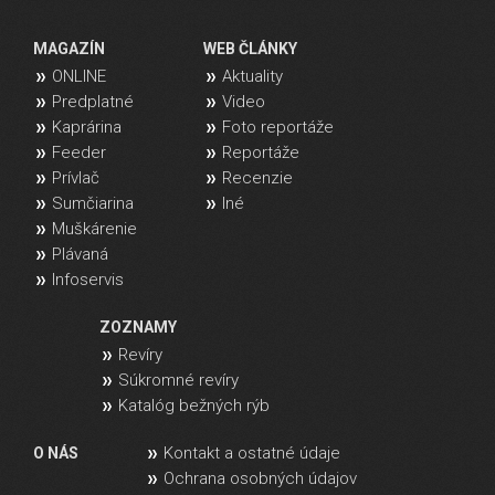
MAGAZÍN
WEB ČLÁNKY
ONLINE
Aktuality
Predplatné
Video
Kaprárina
Foto reportáže
Feeder
Reportáže
Prívlač
Recenzie
Sumčiarina
Iné
Muškárenie
Plávaná
Infoservis
ZOZNAMY
Revíry
Súkromné revíry
Katalóg bežných rýb
Kontakt a ostatné údaje
O NÁS
Ochrana osobných údajov