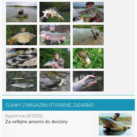
ČLÁNKY Z MAGAZÍNU OTVORENÉ, ZADARMO
Kaprárina (8/2026)
Za veľkými amurmi do divočiny