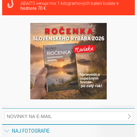
ABAITS venuje mix 1-kilogramových balení boilies
v
hodnote 70 €.
NAJ FOTOGRAFIE