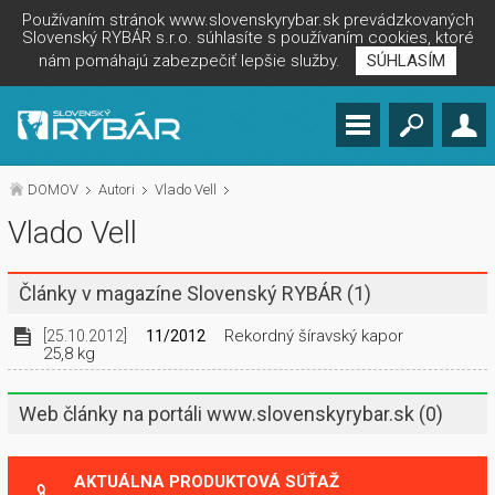
Používaním stránok www.slovenskyrybar.sk prevádzkovaných
Slovenský RYBÁR s.r.o. súhlasíte s používaním cookies, ktoré
nám pomáhajú zabezpečiť lepšie služby.
SÚHLASÍM
DOMOV
Autori
Vlado Vell
Vlado Vell
Články v magazíne Slovenský RYBÁR
(1)
Rekordný šíravský kapor
[25.10.2012]
11/2012
25,8 kg
Web články na portáli www.slovenskyrybar.sk
(0)
AKTUÁLNA PRODUKTOVÁ SÚŤAŽ