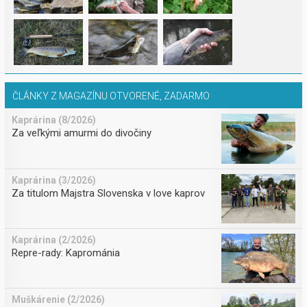
ČLÁNKY Z MAGAZÍNU OTVORENÉ, ZADARMO
Kaprárina (8/2026)
Za veľkými amurmi do divočiny
Kaprárina (3/2026)
Za titulom Majstra Slovenska v love kaprov
Kaprárina (2/2026)
Repre-rady: Kaprománia
Muškárenie (2/2026)