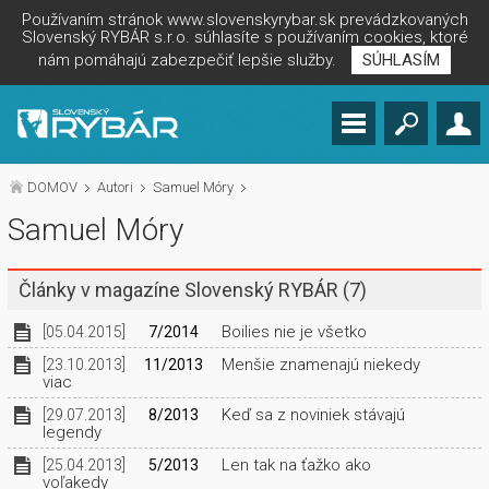
Používaním stránok www.slovenskyrybar.sk prevádzkovaných
Slovenský RYBÁR s.r.o. súhlasíte s používaním cookies, ktoré
nám pomáhajú zabezpečiť lepšie služby.
SÚHLASÍM
DOMOV
Autori
Samuel Móry
Samuel Móry
Články v magazíne Slovenský RYBÁR
(7)
Boilies nie je všetko
[05.04.2015]
7/2014
Menšie znamenajú niekedy
[23.10.2013]
11/2013
viac
Keď sa z noviniek stávajú
[29.07.2013]
8/2013
legendy
Len tak na ťažko ako
[25.04.2013]
5/2013
voľakedy