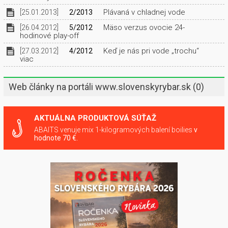
Plávaná v chladnej vode
[25.01.2013]
2/2013
Mäso verzus ovocie 24-
[26.04.2012]
5/2012
hodinové play-off
Keď je nás pri vode „trochu“
[27.03.2012]
4/2012
viac
Web články na portáli www.slovenskyrybar.sk
(0)
AKTUÁLNA PRODUKTOVÁ SÚŤAŽ
ABAITS venuje mix 1-kilogramových balení boilies
v
hodnote 70 €.