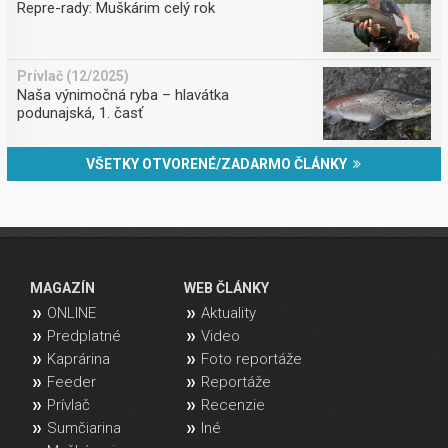
Repre-rady: Muškárim celý rok
Prívlač (12/2025)
Naša výnimočná ryba – hlavátka
podunajská, 1. časť
VŠETKY OTVORENÉ/ZADARMO ČLÁNKY
MAGAZÍN
WEB ČLÁNKY
ONLINE
Aktuality
Predplatné
Video
Kaprárina
Foto reportáže
Feeder
Reportáže
Prívlač
Recenzie
Sumčiarina
Iné