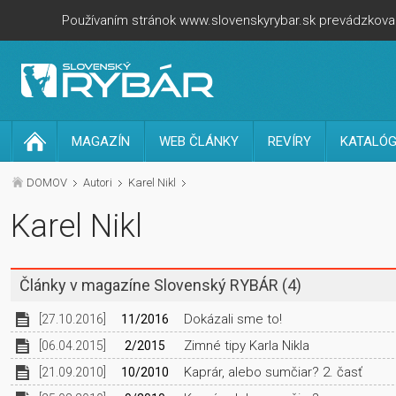
Používaním stránok www.slovenskyrybar.sk prevádzkovan
MAGAZÍN
WEB ČLÁNKY
REVÍRY
KATALÓG
DOMOV
Autori
Karel Nikl
Karel Nikl
Články v magazíne Slovenský RYBÁR
(4)
Dokázali sme to!
[27.10.2016]
11/2016
Zimné tipy Karla Nikla
[06.04.2015]
2/2015
Kaprár, alebo sumčiar? 2. časť
[21.09.2010]
10/2010