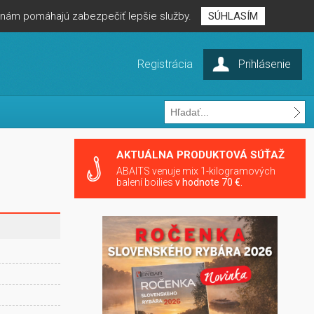
é nám pomáhajú zabezpečiť lepšie služby.
SÚHLASÍM
Registrácia
Prihlásenie
AKTUÁLNA PRODUKTOVÁ SÚŤAŽ
ABAITS venuje mix 1-kilogramových
balení boilies
v hodnote 70 €.