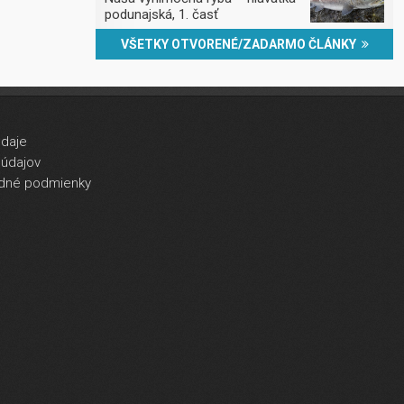
podunajská, 1. časť
VŠETKY OTVORENÉ/ZADARMO ČLÁNKY
údaje
údajov
dné podmienky