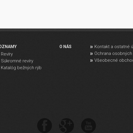
Kontakt a ostatné 
OZNAMY
O NÁS
Ochrana osobných 
Revíry
Všeobecné obcho
Súkromné revíry
Katalóg bežných rýb