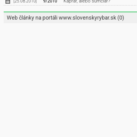
Kaprár, alebo sumčiar?
[25.08.2010]
9/2010
Web články na portáli www.slovenskyrybar.sk
(0)