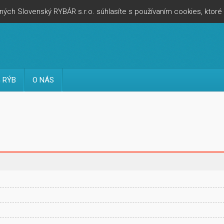
ých Slovenský RYBÁR s.r.o. súhlasíte s používaním cookies, ktor
 RÝB
O NÁS