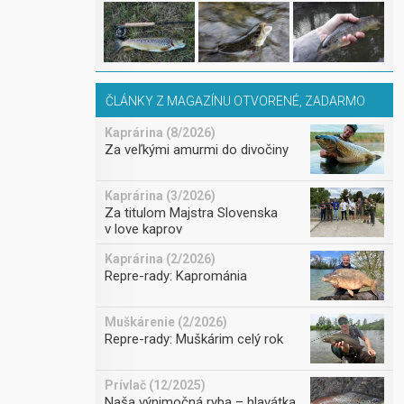
ČLÁNKY Z MAGAZÍNU OTVORENÉ, ZADARMO
Kaprárina (8/2026)
Za veľkými amurmi do divočiny
Kaprárina (3/2026)
Za titulom Majstra Slovenska
v love kaprov
Kaprárina (2/2026)
Repre-rady: Kaprománia
Muškárenie (2/2026)
Repre-rady: Muškárim celý rok
Prívlač (12/2025)
Naša výnimočná ryba – hlavátka