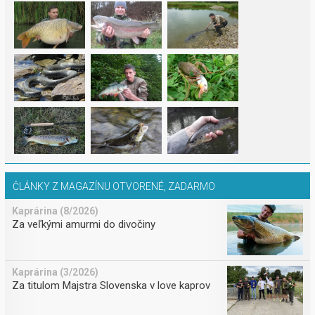
ČLÁNKY Z MAGAZÍNU OTVORENÉ, ZADARMO
Kaprárina (8/2026)
Za veľkými amurmi do divočiny
Kaprárina (3/2026)
Za titulom Majstra Slovenska v love kaprov