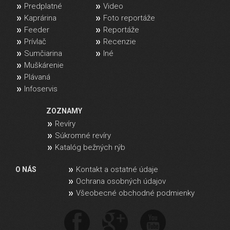
Predplatné
Video
Kaprárina
Foto reportáže
Feeder
Reportáže
Prívlač
Recenzie
Sumčiarina
Iné
Muškárenie
Plávaná
Infoservis
ZOZNAMY
Revíry
Súkromné revíry
Katalóg bežných rýb
Kontakt a ostatné údaje
O NÁS
Ochrana osobných údajov
Všeobecné obchodné podmienky