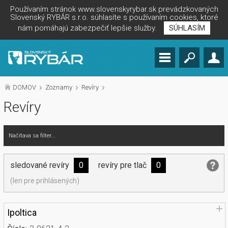
Používaním stránok www.slovenskyrybar.sk prevádzkovaných
Slovenský RYBÁR s.r.o. súhlasíte s používaním cookies, ktoré
nám pomáhajú zabezpečiť lepšie služby.
SÚHLASÍM
DOMOV
Zoznamy
Revíry
Revíry
Načítava sa filter...
sledované revíry
0
revíry pre tlač
0
(len pre prihlásených)
Ipoltica