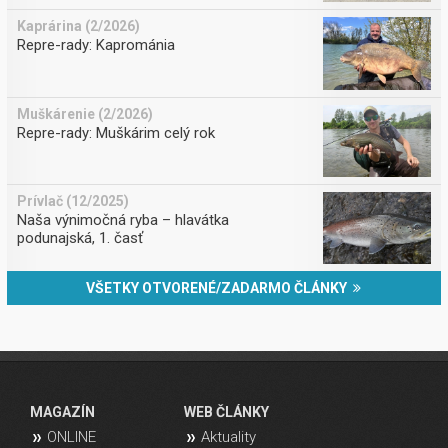
Kaprárina (2/2026)
Repre-rady: Kaprománia
Muškárenie (2/2026)
Repre-rady: Muškárim celý rok
Prívlač (12/2025)
Naša výnimočná ryba – hlavátka
podunajská, 1. časť
VŠETKY OTVORENÉ/ZADARMO ČLÁNKY
MAGAZÍN
WEB ČLÁNKY
ONLINE
Aktuality