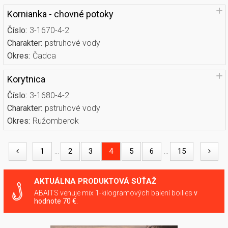
Kornianka - chovné potoky
Číslo:
3-1670-4-2
Charakter:
pstruhové vody
Okres:
Čadca
Korytnica
Číslo:
3-1680-4-2
Charakter:
pstruhové vody
Okres:
Ružomberok
1
2
3
4
5
6
15
...
...
AKTUÁLNA PRODUKTOVÁ SÚŤAŽ
ABAITS venuje mix 1-kilogramových balení boilies
v
hodnote 70 €.