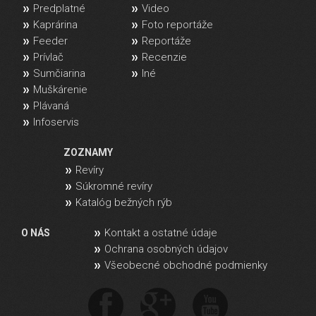
Predplatné
Video
Kaprárina
Foto reportáže
Feeder
Reportáže
Prívlač
Recenzie
Sumčiarina
Iné
Muškárenie
Plávaná
Infoservis
ZOZNAMY
Revíry
Súkromné revíry
Katalóg bežných rýb
Kontakt a ostatné údaje
O NÁS
Ochrana osobných údajov
Všeobecné obchodné podmienky