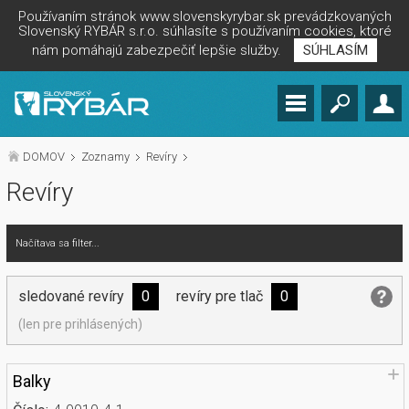
Používaním stránok www.slovenskyrybar.sk prevádzkovaných
Slovenský RYBÁR s.r.o. súhlasíte s používaním cookies, ktoré
nám pomáhajú zabezpečiť lepšie služby.
SÚHLASÍM
DOMOV
Zoznamy
Revíry
Revíry
Načítava sa filter...
sledované revíry
0
revíry pre tlač
0
(len pre prihlásených)
Balky