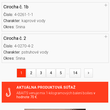
Cirocha č. 1b
Číslo:
4-0261-1-1
Charakter:
kaprové vody
Okres:
Snina
Cirocha č. 2
Číslo:
4-0270-4-2
Charakter:
pstruhové vody
Okres:
Snina
1
2
3
4
5
14
...
AKTUÁLNA PRODUKTOVÁ SÚŤAŽ
ABAITS venuje mix 1-kilogramových balení boilies
v
hodnote 70 €.