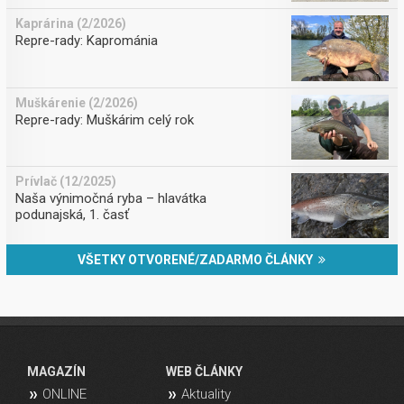
Kaprárina (2/2026)
Repre-rady: Kaprománia
Muškárenie (2/2026)
Repre-rady: Muškárim celý rok
Prívlač (12/2025)
Naša výnimočná ryba – hlavátka
podunajská, 1. časť
VŠETKY OTVORENÉ/ZADARMO ČLÁNKY
MAGAZÍN
WEB ČLÁNKY
ONLINE
Aktuality