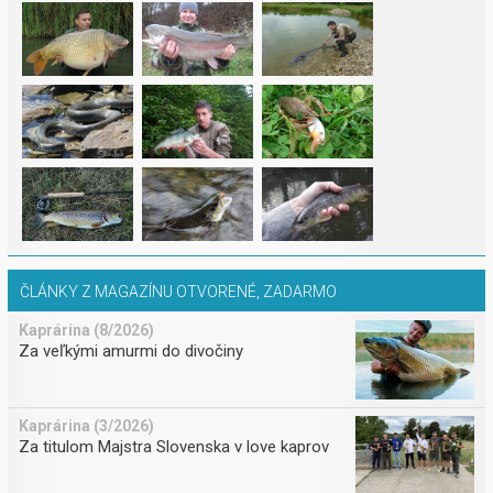
ČLÁNKY Z MAGAZÍNU OTVORENÉ, ZADARMO
Kaprárina (8/2026)
Za veľkými amurmi do divočiny
Kaprárina (3/2026)
Za titulom Majstra Slovenska v love kaprov