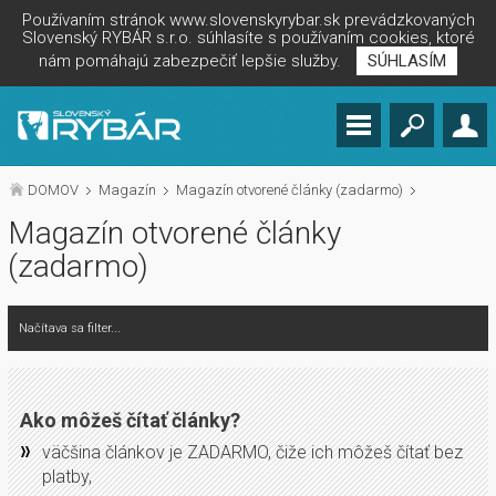
Používaním stránok www.slovenskyrybar.sk prevádzkovaných
Slovenský RYBÁR s.r.o. súhlasíte s používaním cookies, ktoré
nám pomáhajú zabezpečiť lepšie služby.
SÚHLASÍM
DOMOV
Magazín
Magazín otvorené články (zadarmo)
Magazín otvorené články
(zadarmo)
Načítava sa filter...
Ako môžeš čítať články?
väčšina článkov je ZADARMO, čiže ich môžeš čítať bez
platby,