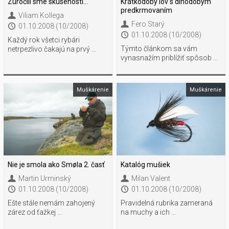
Zúročili sme skúsenosti...
Krátkodobý lov s dlhodobým
predkrmovaním
Viliam Kollega
Fero Starý
01.10.2008 (10/2008)
01.10.2008 (10/2008)
Každý rok všetci rybári
Týmto článkom sa vám
netrpezlivo čakajú na prvý ...
vynasnažím priblížiť spôsob ...
Muškárenie
Muškárenie
Nie je smola ako Smøla 2. časť
Katalóg mušiek
Martin Urminský
Milan Valent
01.10.2008 (10/2008)
01.10.2008 (10/2008)
Ešte stále nemám zahojený
Pravidelná rubrika zameraná
zárez od ťažkej ...
na muchy a ich ...