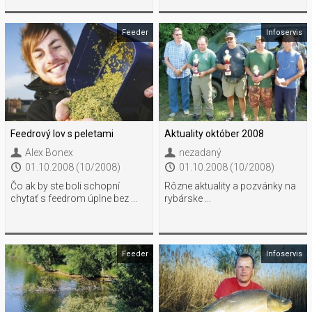
Feeder
Infoservis
Feedrový lov s peletami
Aktuality október 2008
Alex Bonex
nezadaný
01.10.2008 (10/2008)
01.10.2008 (10/2008)
Čo ak by ste boli schopní
Rôzne aktuality a pozvánky na
chytať s feedrom úplne bez ...
rybárske ...
Feeder
Infoservis