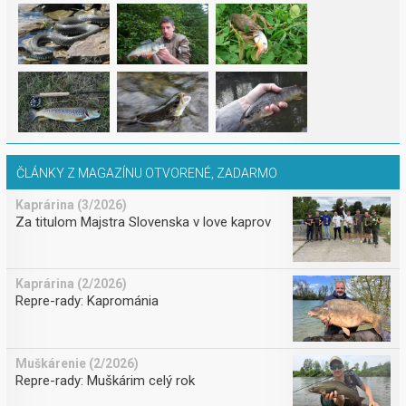
ČLÁNKY Z MAGAZÍNU OTVORENÉ, ZADARMO
Kaprárina (3/2026)
Za titulom Majstra Slovenska v love kaprov
Kaprárina (2/2026)
Repre-rady: Kaprománia
Muškárenie (2/2026)
Repre-rady: Muškárim celý rok