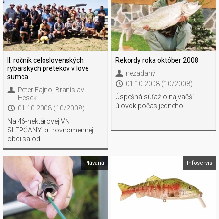
II. ročník celoslovenských
Rekordy roka október 2008
rybárskych pretekov v love
nezadaný
sumca
01.10.2008 (10/2008)
Peter Fajno
,
Branislav
Úspešná súťaž o najväčší
Hesek
úlovok počas jedneho ...
01.10.2008 (10/2008)
Na 46-hektárovej VN
SLEPČANY pri rovnomennej
obci sa od ...
Plávaná
Infoservis