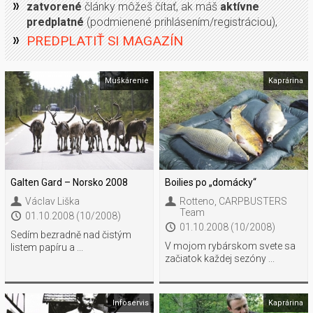
zatvorené
články môžeš čítať, ak máš
aktívne
predplatné
(podmienené prihlásením/registráciou),
PREDPLATIŤ SI MAGAZÍN
Muškárenie
Kaprárina
Galten Gard – Norsko 2008
Boilies po „domácky“
Václav Liška
Rotteno
,
CARPBUSTERS
Team
01.10.2008 (10/2008)
01.10.2008 (10/2008)
Sedím bezradně nad čistým
V mojom rybárskom svete sa
listem papíru a ...
začiatok každej sezóny ...
Infoservis
Kaprárina