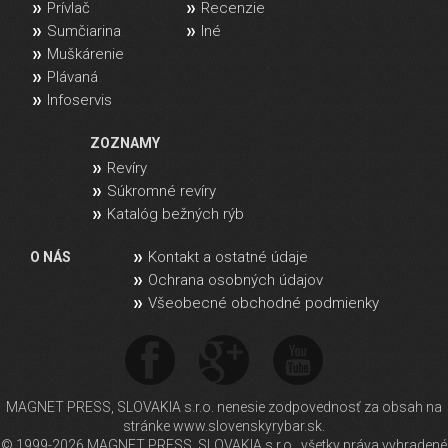
Prívlač
Recenzie
Sumčiarina
Iné
Muškárenie
Plávaná
Infoservis
ZOZNAMY
Revíry
Súkromné revíry
Katalóg bežných rýb
Kontakt a ostatné údaje
O NÁS
Ochrana osobných údajov
Všeobecné obchodné podmienky
MAGNET PRESS, SLOVAKIA s.r.o. nenesie zodpovednosť za obsah na
stránke www.slovenskyrybar.sk.
© 1999-2026 MAGNET PRESS, SLOVAKIA s.r.o., všetky práva vyhradené