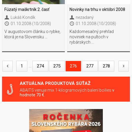
Fúzatý maškrtník 2. časť
Novinky na trhu v októbri 2008
Lukáš Kondík
nezadaný
01.10.2008 (10/2008)
01.10.2008 (10/2008)
V augustovom článku o rybke,
Každomesačný prehľad
ktorá je na Slovensku ...
noviniek na pultoch v
rybárskych ...
1
274
275
276
277
278
...
AKTUÁLNA PRODUKTOVÁ SÚŤAŽ
ABAITS venuje mix 1-kilogramových balení boilies
v
hodnote 70 €.