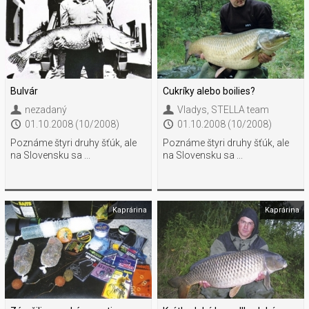
Bulvár
Cukríky alebo boilies?
nezadaný
Vladys
,
STELLA team
01.10.2008 (10/2008)
01.10.2008 (10/2008)
Poznáme štyri druhy šťúk, ale
Poznáme štyri druhy šťúk, ale
na Slovensku sa ...
na Slovensku sa ...
Kaprárina
Kaprárina