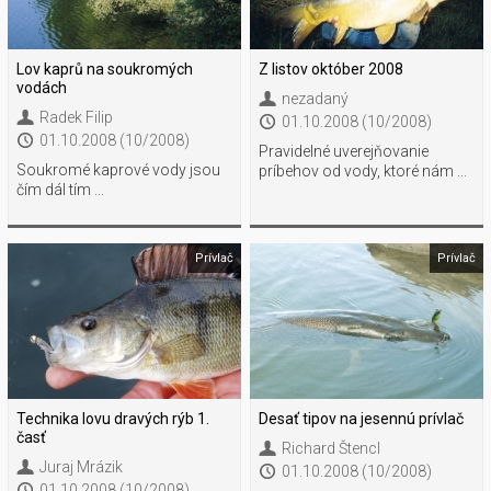
Lov kaprů na soukromých
Z listov október 2008
vodách
nezadaný
Radek Filip
01.10.2008 (10/2008)
01.10.2008 (10/2008)
Pravidelné uverejňovanie
Soukromé kaprové vody jsou
príbehov od vody, ktoré nám ...
čím dál tím ...
Prívlač
Prívlač
Technika lovu dravých rýb 1.
Desať tipov na jesennú prívlač
časť
Richard Štencl
Juraj Mrázik
01.10.2008 (10/2008)
01.10.2008 (10/2008)