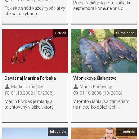
Po netradične teplom začiatku
Tak ako snáď každý rybár, aj vy
septembra konečne prišlo ...
ste sa na rybách ...
Prívlač
Sumčiarina
Deväť naj Martina Forbaka
Vábničkové šialenstvo...
Martin Urminský
Martin Fričovský
01.10.2008 (10/2008)
01.10.2008 (10/2008)
Martin Forbak je mladý a
V tomto článku sa zameriam
talentovaný vláčkar, ktorý ...
na niekoľko dôležitých ...
Infoservis
Infoservis