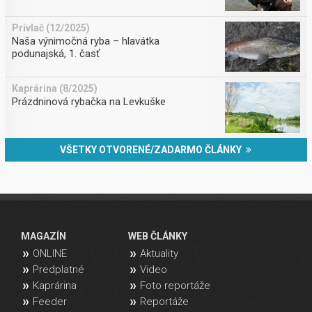
Prívlač (12/2025)
Naša výnimočná ryba – hlavátka
podunajská, 1. časť
Kaprárina (8/2025)
Prázdninová rybačka na Levkuške
VŠETKY OTVORENÉ/ZADARMO ČLÁNKY
MAGAZÍN
WEB ČLÁNKY
ONLINE
Aktuality
Predplatné
Video
Kaprárina
Foto reportáže
Feeder
Reportáže